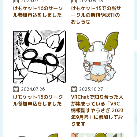
投稿日:
2025.07.11
投稿日:
2024.09.18
けもケット16のサーク
けもケット15での当サ
ル参加申込をしました
ークルの新刊や既刊の
おしらせ
投稿日:
2024.07.26
投稿日:
2023.10.27
けもケット15のサーク
VRChatで知り合った人
ル参加申込をしました
が集まっている「VRC
情報誌すやうさぎ 2023
年9月号」に参加してお
ります