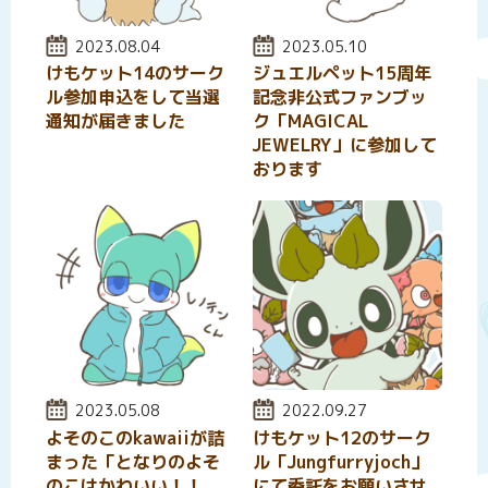
投稿日:
2023.08.04
投稿日:
2023.05.10
けもケット14のサーク
ジュエルペット15周年
ル参加申込をして当選
記念非公式ファンブッ
通知が届きました
ク「MAGICAL
JEWELRY」に参加して
おります
投稿日:
2023.05.08
投稿日:
2022.09.27
よそのこのkawaiiが詰
けもケット12のサーク
まった「となりのよそ
ル「Jungfurryjoch」
のこはかわいい！！
にて委託をお願いさせ