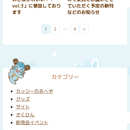
vol.3」に参加しており
ていただく予定の新刊
ます
などのお知らせ
投
1
2
…
4
»
稿
の
ペ
ー
ジ
カテゴリー
送
り
カッシーのおへや
グッズ
サイト
さくひん
即売会イベント