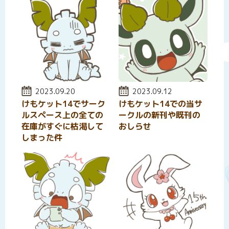
投稿日:
2023.09.20
投稿日:
2023.09.12
けもケット14でサーク
けもケット14での当サ
ルスペース上の全ての
ークルの新刊や既刊の
在庫がすぐに枯渇して
おしらせ
しまった件