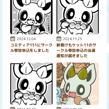
投稿日:
2024.12.04
投稿日:
2024.11.25
コミティア151にサーク
新春けもケット11のサ
ル参加申込をしました
ークル参加申込の当選
通知が届きました