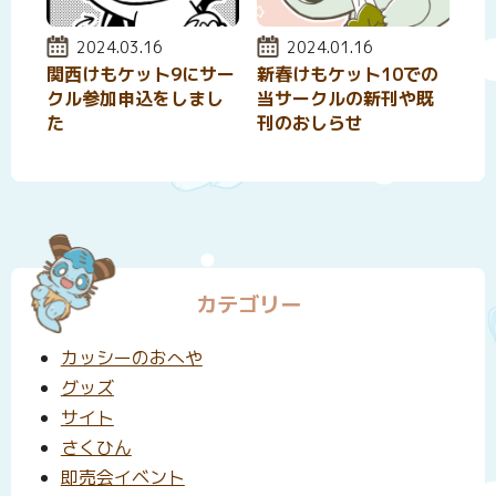
投稿日:
2024.03.16
投稿日:
2024.01.16
関西けもケット9にサー
新春けもケット10での
クル参加申込をしまし
当サークルの新刊や既
た
刊のおしらせ
カテゴリー
カッシーのおへや
グッズ
サイト
さくひん
即売会イベント