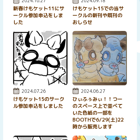
投稿日:
2024.10.27
投稿日:
2024.09.18
新春けもケット11にサ
けもケット15での当サ
ークル参加申込をしま
ークルの新刊や既刊の
した
おしらせ
投稿日:
2024.07.26
投稿日:
2024.06.27
けもケット15のサーク
ひぃふぅみぃ！！つー
ル参加申込をしました
のスペース上で並べて
いた色紙の一部を
BOOTHで6/29(土)22
時から販売します