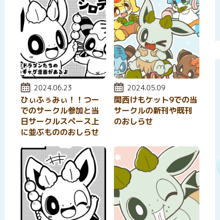
投稿日:
2024.06.23
投稿日:
2024.05.09
ひぃふぅみぃ！！つー
関西けもケット9での当
でのサークル参加と当
サークルの新刊や既刊
日サークルスペース上
のおしらせ
に並ぶもののおしらせ