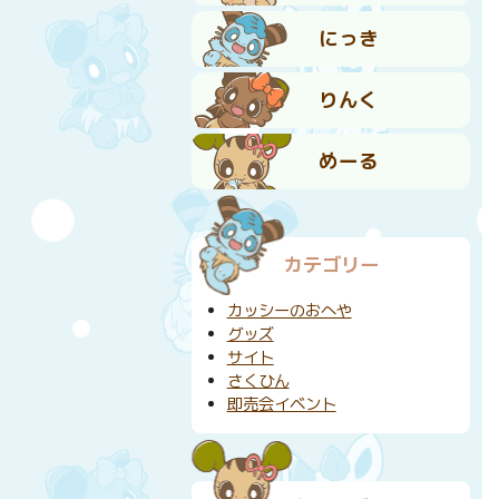
にっき
りんく
めーる
カテゴリー
カッシーのおへや
グッズ
サイト
さくひん
即売会イベント