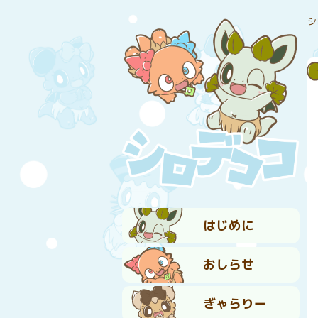
シ
はじめに
おしらせ
ぎゃらりー