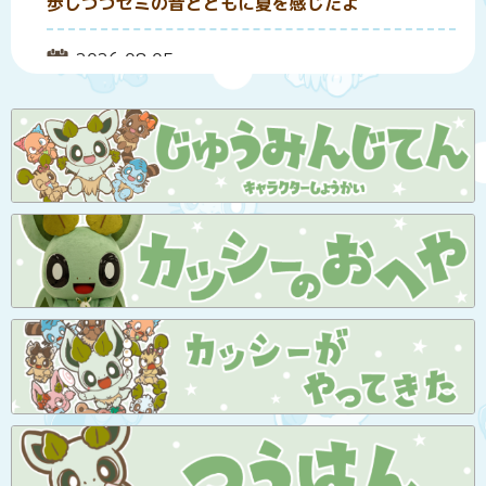
歩しつつセミの音とともに夏を感じたよ
投稿日:
2026.08.05
浜辺で見られて思わずにっこりとしながら見返して
しまう水着姿のジェリーちゃん
投稿日:
2026.08.03
いずれ出すカシカッシーの新刊の登場キャラクター
ページをリニューアルしてみています
投稿日:
2026.08.02
古河花火大会で三尺玉の花火を見たり青りんごのシ
ロップが掛かったかき氷を食べたよ
投稿日:
2026.07.31
キレイな空の下でソフトクリームとアイスバーを持
ってハイテンションになるカッシーくん
投稿日:
2026.07.30