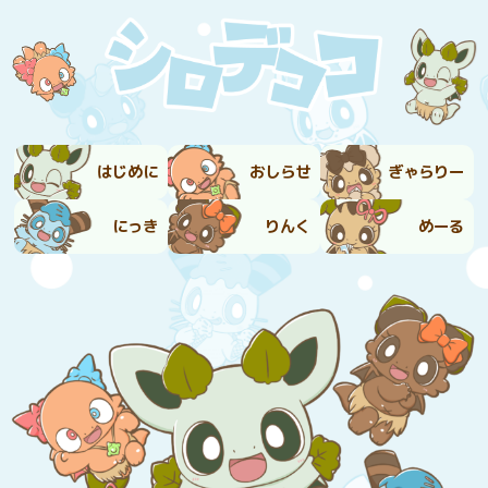
はじめに
おしらせ
ぎゃらりー
にっき
りんく
めーる