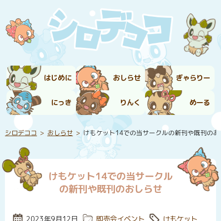
はじめに
おしらせ
ぎゃらりー
にっき
りんく
めーる
シロデココ
おしらせ
けもケット14での当サークルの新刊や既刊のお
けもケット14での当サークル
の新刊や既刊のおしらせ
投稿日:
2023年9月12日
カテゴリー:
即売会イベント
タグ:
けもケット