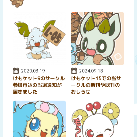
投稿日:
2020.03.19
投稿日:
2024.09.18
けもケット9のサークル
けもケット15での当サ
参加申込の当選通知が
ークルの新刊や既刊の
届きました
おしらせ