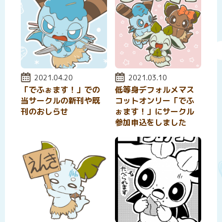
投稿日:
2021.04.20
投稿日:
2021.03.10
「でふぉます！」での
低等身デフォルメマス
当サークルの新刊や既
コットオンリー「でふ
刊のおしらせ
ぉます！」にサークル
参加申込をしました