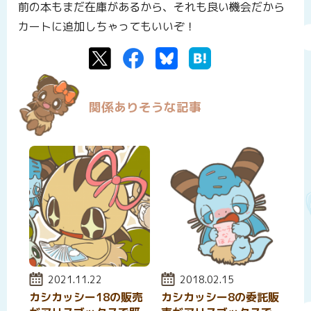
前の本もまだ在庫があるから、それも良い機会だから
カートに追加しちゃってもいいぞ！
Twitter
Facebook
Bluesky
はてなブックマーク
関係ありそうな記事
投稿日:
2021.11.22
投稿日:
2018.02.15
カシカッシー18の販売
カシカッシー8の委託販