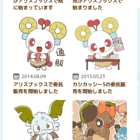
がアリスブックスで既
売がアリスブックスで
に始まっています
始まりました
投稿日:
2014.08.09
投稿日:
2015.05.23
アリスブックスで委託
カシカッシー5の委託販
販売を開始しました
売を開始しました