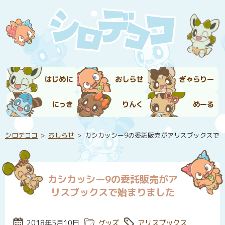
はじめに
おしらせ
ぎゃらりー
にっき
りんく
めーる
シロデココ
おしらせ
カシカッシー9の委託販売がアリスブックスで
カシカッシー9の委託販売がア
リスブックスで始まりました
投稿日:
2018年5月10日
カテゴリー:
グッズ
タグ:
アリスブックス