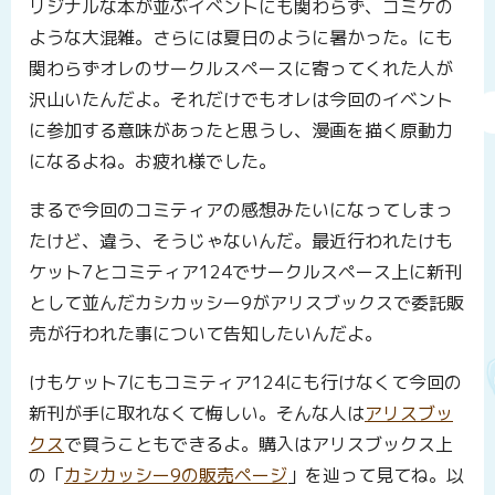
リジナルな本が並ぶイベントにも関わらず、コミケの
ような大混雑。さらには夏日のように暑かった。にも
関わらずオレのサークルスペースに寄ってくれた人が
沢山いたんだよ。それだけでもオレは今回のイベント
に参加する意味があったと思うし、漫画を描く原動力
になるよね。お疲れ様でした。
まるで今回のコミティアの感想みたいになってしまっ
たけど、違う、そうじゃないんだ。最近行われたけも
ケット7とコミティア124でサークルスペース上に新刊
として並んだカシカッシー9がアリスブックスで委託販
売が行われた事について告知したいんだよ。
けもケット7にもコミティア124にも行けなくて今回の
新刊が手に取れなくて悔しい。そんな人は
アリスブッ
クス
で買うこともできるよ。購入はアリスブックス上
の「
カシカッシー9の販売ページ
」を辿って見てね。以