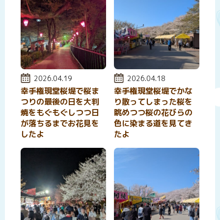
投稿日:
2026.04.19
投稿日:
2026.04.18
幸手権現堂桜堤で桜ま
幸手権現堂桜堤でかな
つりの最後の日を大判
り散ってしまった桜を
焼をもぐもぐしつつ日
眺めつつ桜の花びらの
が落ちるまでお花見を
色に染まる道を見てき
したよ
たよ