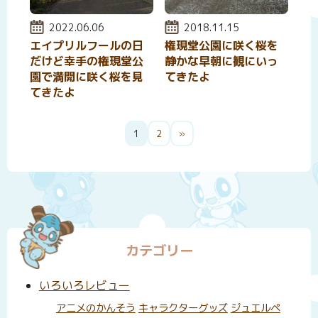
投稿日:
2022.06.06
投稿日:
2018.11.15
エイプリルフールの日
権現堂公園に咲く桜を
だけど幸手の権現堂公
静かな早朝に観にいっ
園で満開に咲く桜を見
てきたよ
てきたよ
投
1
2
»
稿
の
ペ
ー
ジ
カテゴリー
送
り
いろいろレビュー
アニメのかんそう
キャラクターグッズ
ジュエルペ