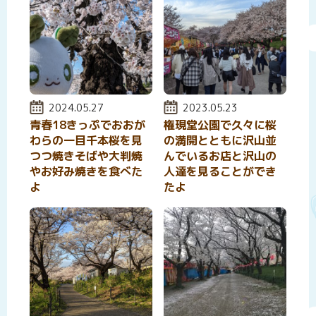
投稿日:
2024.05.27
投稿日:
2023.05.23
青春18きっぷでおおが
権現堂公園で久々に桜
わらの一目千本桜を見
の満開とともに沢山並
つつ焼きそばや大判焼
んでいるお店と沢山の
やお好み焼きを食べた
人達を見ることができ
よ
たよ