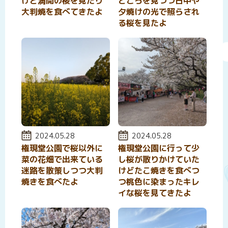
けど満開の桜を見たり
ところを見つつ日中や
大判焼を食べてきたよ
夕焼けの光で照らされ
る桜を見たよ
投稿日:
2024.05.28
投稿日:
2024.05.28
権現堂公園で桜以外に
権現堂公園に行って少
菜の花畑で出来ている
し桜が散りかけていた
迷路を散策しつつ大判
けどたこ焼きを食べつ
焼きを食べたよ
つ桃色に染まったキレ
イな桜を見てきたよ