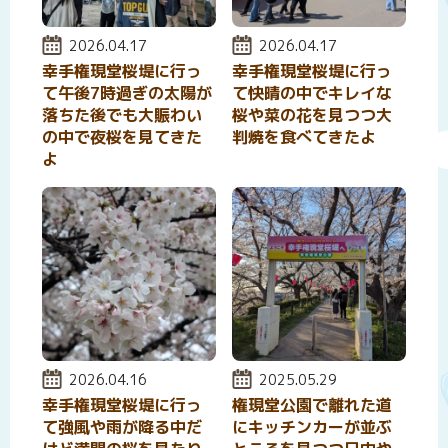
投稿日:
2026.04.17
投稿日:
2026.04.17
幸手権現堂桜堤に行っ
幸手権現堂桜堤に行っ
て午後7時過ぎの太陽が
て快晴の中でキレイな
落ちた後でも大賑わい
桜や菜の花を見つつ大
の中で夜桜を見てきた
判焼を食べてきたよ
よ
投稿日:
2026.04.16
投稿日:
2025.05.29
幸手権現堂桜堤に行っ
権現堂公園で離れた道
て強風や雨が降る中だ
にキッチンカーが並ぶ