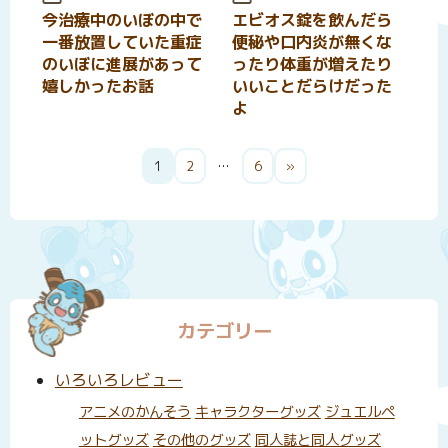
今治療中のいぼの中で
エビオス錠を飲んだら
一番放置していた重症
便秘や口内炎が無くな
のいぼに進展があって
ったり体重が増えたり
嬉しかったお話
いいことだらけだった
よ
投
1
2
…
6
»
稿
の
ペ
ー
ジ
カテゴリー
送
り
いろいろレビュー
アニメのかんそう
キャラクターグッズ
ジュエルペ
ットグッズ
その他のグッズ
同人誌と同人グッズ