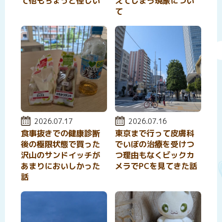
て他もちょっと怪しい
えてしまう現象につい
て
投稿日:
2026.07.17
投稿日:
2026.07.16
食事抜きでの健康診断
東京まで行って皮膚科
後の極限状態で買った
でいぼの治療を受けつ
沢山のサンドイッチが
つ理由もなくビックカ
あまりにおいしかった
メラでPCを見てきた話
話