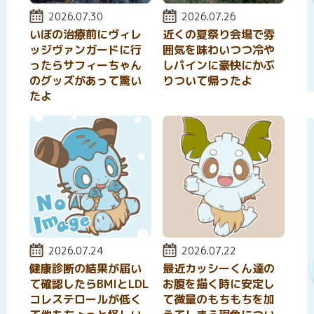
投稿日:
2026.07.30
投稿日:
2026.07.26
いぼの治療前にヴィレ
近くの夏祭り会場で雰
ッジヴァンガードに行
囲気を味わいつつ冷や
ったらサフィーちゃん
しパインに豪快にかぶ
のグッズがあって驚い
りついて帰ったよ
たよ
投稿日:
2026.07.24
投稿日:
2026.07.22
健康診断の結果が届い
最近カッシーくん達の
て確認したらBMIとLDL
お腹を描く時に安定し
コレステロールが低く
て微量のもちもちを加