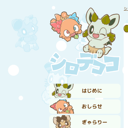
シ
はじめに
おしらせ
ぎゃらりー