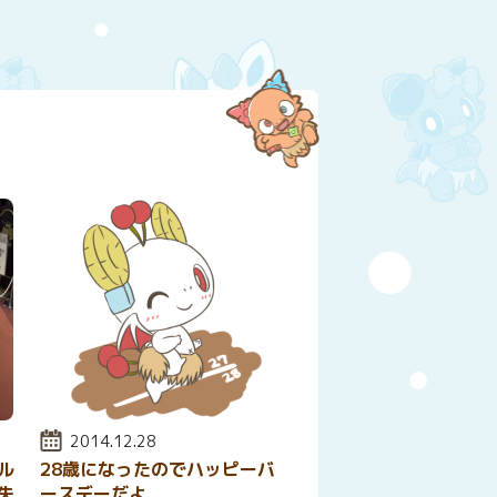
投稿日:
2014.12.28
ル
28歳になったのでハッピーバ
失
ースデーだよ