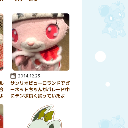
投稿日:
2014.12.23
ル
サンリオピューロランドでガ
合
ーネットちゃんがパレード中
よ
にテンポ良く踊っていたよ