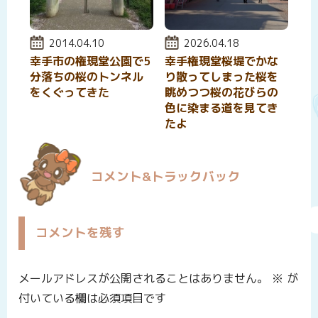
投稿日:
2014.04.10
投稿日:
2026.04.18
幸手市の権現堂公園で5
幸手権現堂桜堤でかな
分落ちの桜のトンネル
り散ってしまった桜を
をくぐってきた
眺めつつ桜の花びらの
色に染まる道を見てき
たよ
コメント&トラックバック
コメントを残す
メールアドレスが公開されることはありません。
※
が
付いている欄は必須項目です