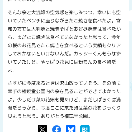
そんな桜と大混雑の空気感を楽しみつつ、幸いにも空
いていたベンチに座りながらたこ焼きを食べたよ。宮
城の方では大判焼と焼きそばとお好み焼きは食べたか
ら、まだたこ焼きは食べていなかったと思って、今年
の桜のお花見でたこ焼きを食べるという実績もクリア
しておかないといけないんだ。カッシーくんもうなず
いていたけど、やっぱり花見には粉もんの食べ物だ
よ。
さすがに今度来るときは沢山散っていそう。その前に
幸手の権現堂公園内の桜を見ることができてよかった
よ。少しだけ菜の花畑も見たけど、まだしばらくは満
開だろうから、今度ここに来た時は菜の花をじっくり
見ようと思う。ありがとう権現堂公園。
Twitter
Facebook
Bluesky
はてなブックマーク