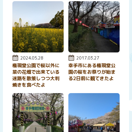
投稿日:
2024.05.28
投稿日:
2017.03.27
権現堂公園で桜以外に
幸手市にある権現堂公
菜の花畑で出来ている
園の桜をお祭りが始ま
迷路を散策しつつ大判
る2日前に観てきたよ
焼きを食べたよ