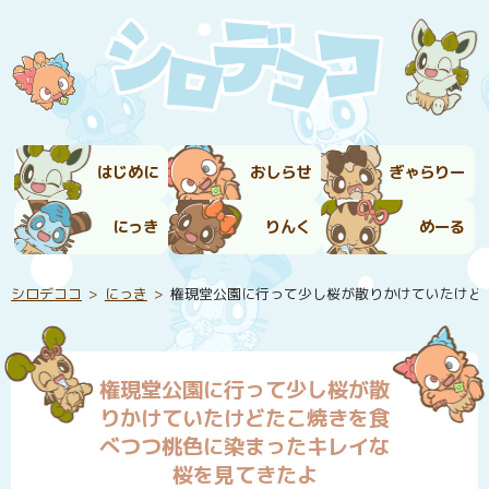
はじめに
おしらせ
ぎゃらりー
にっき
りんく
めーる
シロデココ
にっき
権現堂公園に行って少し桜が散りかけていたけど
権現堂公園に行って少し桜が散
りかけていたけどたこ焼きを食
べつつ桃色に染まったキレイな
桜を見てきたよ