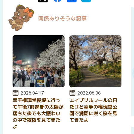
関係ありそうな記事
投稿日:
2026.04.17
投稿日:
2022.06.06
幸手権現堂桜堤に行っ
エイプリルフールの日
て午後7時過ぎの太陽が
だけど幸手の権現堂公
落ちた後でも大賑わい
園で満開に咲く桜を見
の中で夜桜を見てきた
てきたよ
よ