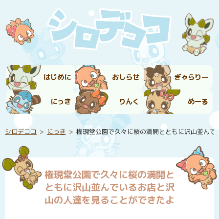
はじめに
おしらせ
ぎゃらりー
にっき
りんく
めーる
シロデココ
にっき
権現堂公園で久々に桜の満開とともに沢山並んで
権現堂公園で久々に桜の満開と
ともに沢山並んでいるお店と沢
山の人達を見ることができたよ