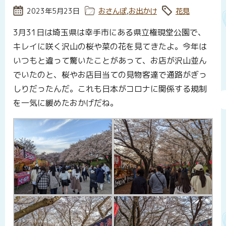
投稿日:
2023年5月23日
カテゴリー:
おさんぽ
,
お出かけ
タグ:
花見
3月31日は埼玉県は幸手市にある県立権現堂公園で、
キレイに咲く沢山の桜や菜の花を見てきたよ。今年は
いつもと違って驚いたことがあって、お店が沢山並ん
でいたのと、桜やお店目当ての見物客達で通路がぎっ
しりだったんだ。これも日本がコロナに関係する規制
を一気に緩めたおかげだね。