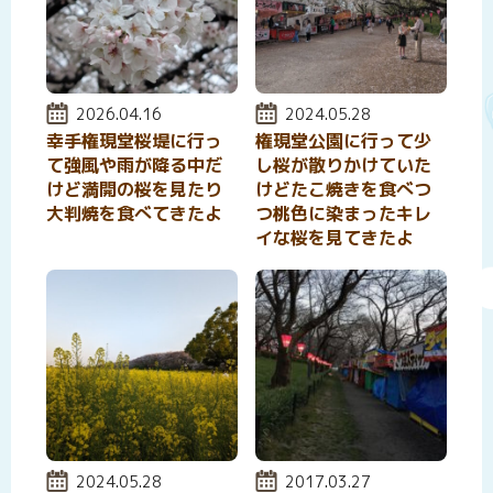
投稿日:
2026.04.16
投稿日:
2024.05.28
幸手権現堂桜堤に行っ
権現堂公園に行って少
て強風や雨が降る中だ
し桜が散りかけていた
けど満開の桜を見たり
けどたこ焼きを食べつ
大判焼を食べてきたよ
つ桃色に染まったキレ
イな桜を見てきたよ
投稿日:
2024.05.28
投稿日:
2017.03.27