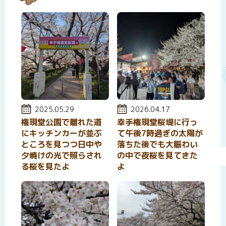
投稿日:
2025.05.29
投稿日:
2026.04.17
権現堂公園で離れた道
幸手権現堂桜堤に行っ
にキッチンカーが並ぶ
て午後7時過ぎの太陽が
ところを見つつ日中や
落ちた後でも大賑わい
夕焼けの光で照らされ
の中で夜桜を見てきた
る桜を見たよ
よ