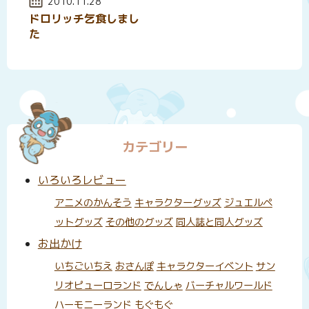
投稿日:
2010.11.28
ドロリッチ乞食しまし
た
カテゴリー
いろいろレビュー
アニメのかんそう
キャラクターグッズ
ジュエルペ
ットグッズ
その他のグッズ
同人誌と同人グッズ
お出かけ
いちごいちえ
おさんぽ
キャラクターイベント
サン
リオピューロランド
でんしゃ
バーチャルワールド
ハーモニーランド
もぐもぐ