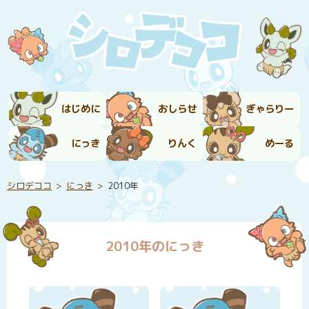
はじめに
おしらせ
ぎゃらりー
にっき
りんく
めーる
シロデココ
にっき
2010年
2010年のにっき