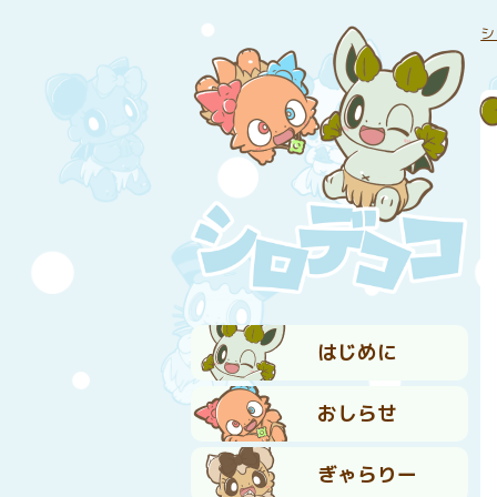
シ
はじめに
おしらせ
ぎゃらりー