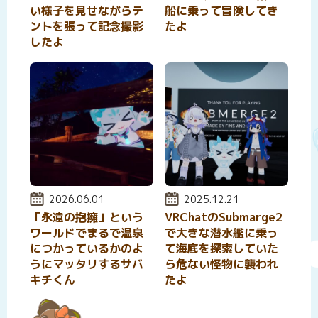
い様子を見せながらテ
船に乗って冒険してき
ントを張って記念撮影
たよ
したよ
投稿日:
2026.06.01
投稿日:
2025.12.21
「永遠の抱擁」という
VRChatのSubmarge2
ワールドでまるで温泉
で大きな潜水艦に乗っ
につかっているかのよ
て海底を探索していた
うにマッタリするサバ
ら危ない怪物に襲われ
キチくん
たよ