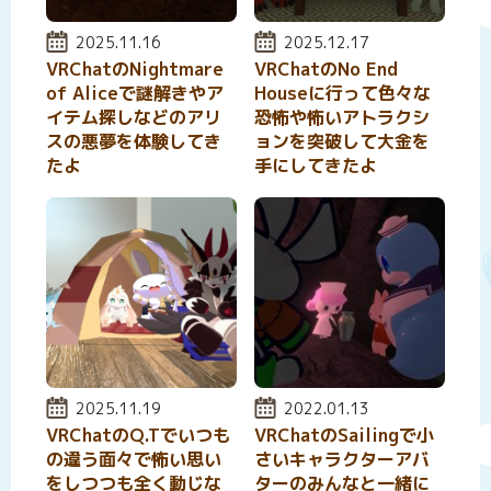
投稿日:
2025.11.16
投稿日:
2025.12.17
VRChatのNightmare
VRChatのNo End
of Aliceで謎解きやア
Houseに行って色々な
イテム探しなどのアリ
恐怖や怖いアトラクシ
スの悪夢を体験してき
ョンを突破して大金を
たよ
手にしてきたよ
投稿日:
2025.11.19
投稿日:
2022.01.13
VRChatのQ.Tでいつも
VRChatのSailingで小
の違う面々で怖い思い
さいキャラクターアバ
をしつつも全く動じな
ターのみんなと一緒に