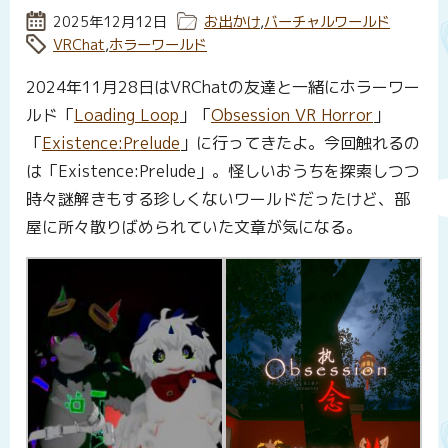
投稿日:
2025年12月12日
カテゴリー:
お出かけ
,
バーチャルワールド
タグ:
VRChat
,
ホラーワールド
2024年11月28日はVRChatの友達と一緒にホラーワー
ルド「
Loading Loop
」「
Obsession VR Horror
」
「
Existence:Prelude
」に行ってきたよ。今回触れるの
は「Existence:Prelude」。怪しいおうちを探索しつつ
時々謎解きもする珍しくないワールドだったけど、部
屋に所々散りばめられていた文章が気になる。