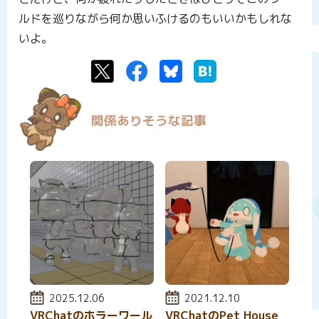
ルドを巡りながら何か思いふけるのもいいかもしれな
いよ。
Twitter
Facebook
Bluesky
はてなブックマーク
関係ありそうな記事
投稿日:
2025.12.06
投稿日:
2021.12.10
VRChatのホラーワール
VRChatのPet House