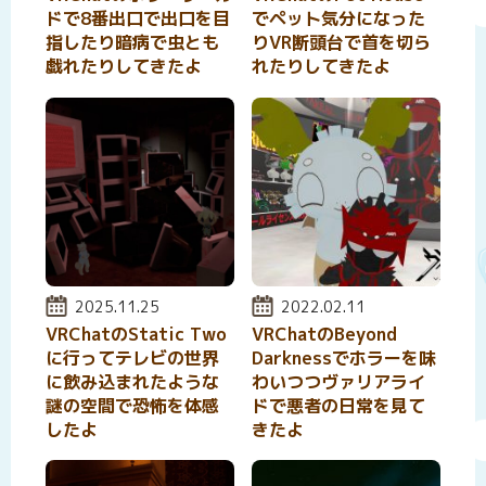
ドで8番出口で出口を目
でペット気分になった
指したり暗病で虫とも
りVR断頭台で首を切ら
戯れたりしてきたよ
れたりしてきたよ
投稿日:
2025.11.25
投稿日:
2022.02.11
VRChatのStatic Two
VRChatのBeyond
に行ってテレビの世界
Darknessでホラーを味
に飲み込まれたような
わいつつヴァリアライ
謎の空間で恐怖を体感
ドで悪者の日常を見て
したよ
きたよ