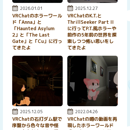
投稿日:
2026.01.01
投稿日:
2025.12.27
VRChatのホラーワール
VRChatのK.T.と
ド「Anna」と
ThrillSeeker Part II
「Haunted Asylum
に行ってP.T.風ホラーや
2」と「The Last
前作の5年前の世界を探
Gate」と「Cu」に行っ
索しつつ怖い思いをし
てきたよ
てきたよ
投稿日:
2025.12.05
投稿日:
2022.04.26
VRChatの石打ダム駅で
VRChatの噂の動画を再
序盤から色々な音や怪
現したホラーワールド