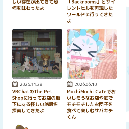
しい存在が出てきて恐
「Backrooms」とサイ
怖を味わったよ
レントヒルを再現した
ワールドに行ってきた
よ
投稿日:
2025.11.28
投稿日:
2026.06.10
VRChatのThe Pet
MochiMochi Cafeでお
Shopに行ってお店の地
いしそうなお店や庭で
下にある怪しい施設を
モチモチしたお団子を
探索してきたよ
食べて楽しむサバキチ
くん