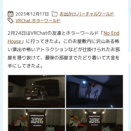
投稿日:
2025年12月17日
カテゴリー:
お出かけ
,
バーチャルワールド
タグ:
VRChat
,
ホラーワールド
2月24日はVRChatの友達とホラーワールド「
No End
House
」に行ってきたよ。このお屋敷内に沢山ある怖
い演出や怖いアトラクションなどが仕掛けられたお部
屋を潜り抜けて、最後の部屋までたどり着いて大金を
手にしてきたよ。