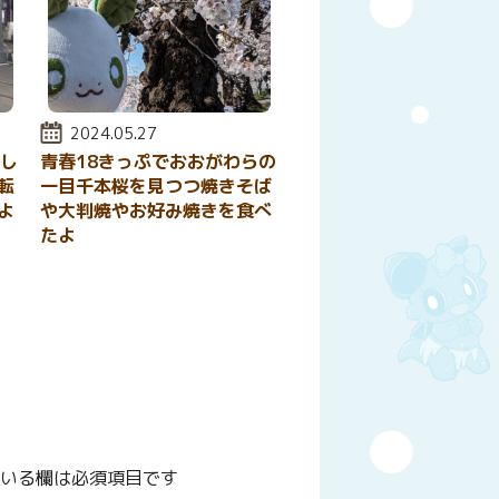
投稿日:
2024.05.27
加し
青春18きっぷでおおがわらの
転
一目千本桜を見つつ焼きそば
よ
や大判焼やお好み焼きを食べ
たよ
いる欄は必須項目です