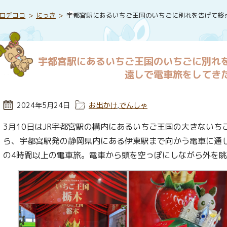
ロデココ
にっき
宇都宮駅にあるいちご王国のいちごに別れを告げて終
宇都宮駅にあるいちご王国のいちごに別れ
遠しで電車旅をしてき
投稿日:
2024年5月24日
カテゴリー:
お出かけ
,
でんしゃ
3月10日はJR宇都宮駅の構内にあるいちご王国の大きない
ら、宇都宮駅発の静岡県内にある伊東駅まで向かう電車に通
の4時間以上の電車旅。電車から頭を空っぽにしながら外を