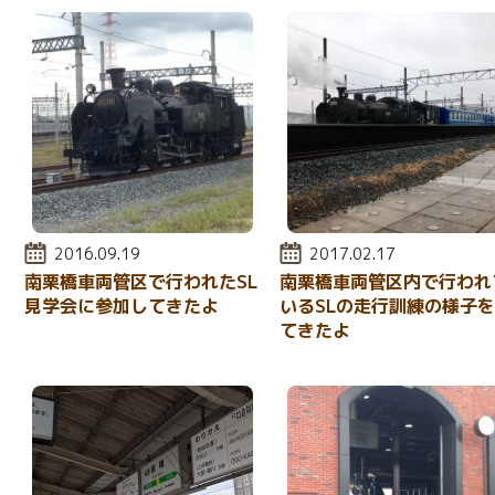
投稿日:
2016.09.19
投稿日:
2017.02.17
南栗橋車両管区で行われたSL
南栗橋車両管区内で行われ
見学会に参加してきたよ
いるSLの走行訓練の様子
てきたよ