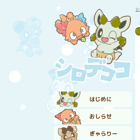
シ
はじめに
おしらせ
ぎゃらりー