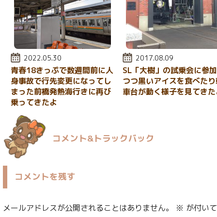
投稿日:
2022.05.30
投稿日:
2017.08.09
青春18きっぷで数週間前に人
SL「大樹」の試乗会に参
身事故で行先変更になってし
つつ黒いアイスを食べたり
まった前橋発熱海行きに再び
車台が動く様子を見てきた
乗ってきたよ
コメント&トラックバック
コメントを残す
メールアドレスが公開されることはありません。
※
が付いて