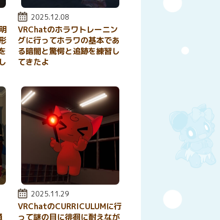
投稿日:
2025.12.08
と明
VRChatのホラワトレーニン
形
グに行ってホラワの基本であ
を
る暗闇と驚愕と追跡を練習し
し
てきたよ
投稿日:
2025.11.29
VRChatのCURRICULUMに行
通
って謎の目に徘徊に耐えなが