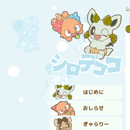
シ
はじめに
おしらせ
ぎゃらりー