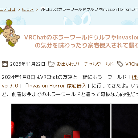
ロデココ
にっき
VRChatのホラーワールドウルフやInvasion Ho
VRChatのホラーワールドウルフやInvasio
の気分を味わったり家宅侵入されて襲
投稿日:
2025年11月22日
カテゴリー:
お出かけ
,
バーチャルワールド
タグ:
VRCh
2024年1月8日はVRChatの友達と一緒にホラーワールド「
ほ
ver3․0
」「
Invasion Horror 家宅侵入
」に行ってきたよ。い
ど、前者は今までのホラーワールドと違って奇抜な方向性だ