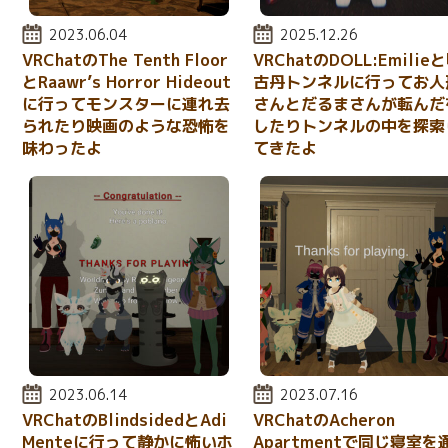
投稿日:
2023.06.04
投稿日:
2025.12.26
VRChatのThe Tenth Floor
VRChatのDOLL:Emilie
とRaawr’s Horror Hideout
古丹トンネルに行ってお人
に行ってモンスターに連れ去
さんとだるまさんが転んだ
られたり映画のような恐怖を
したりトンネルの中を探索
味わったよ
てきたよ
投稿日:
2023.06.14
投稿日:
2023.07.16
VRChatのBlindsidedとAdi
VRChatのAcheron
Menteに行って静かに怖いホ
Apartmentで同じ寝室を