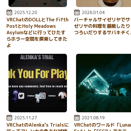
投稿日:
2025.12.20
投稿日:
2026.01.04
VRChatのDOLLとThe Fifth
バーチャルサイゼリヤでサ
PostとHoly Meadows
ゼリヤの料理を堪能したり
Asylumなどに行ってひたす
つろいだりするサバキチく
らホラー空間を探索してきた
よ
投稿日:
2025.11.27
投稿日:
2021.08.19
VRChatのAlenka’s Trialsに
VRChatのワールド「Lunar