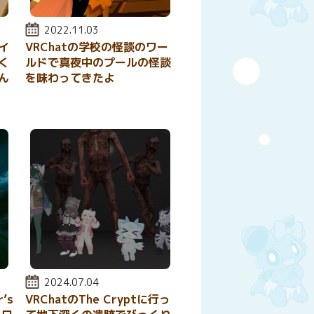
投稿日:
2022.11.03
イ
VRChatの学校の怪談のワー
く
ルドで真夜中のプールの怪談
ん
を味わってきたよ
投稿日:
2024.07.04
’s
VRChatのThe Cryptに行っ