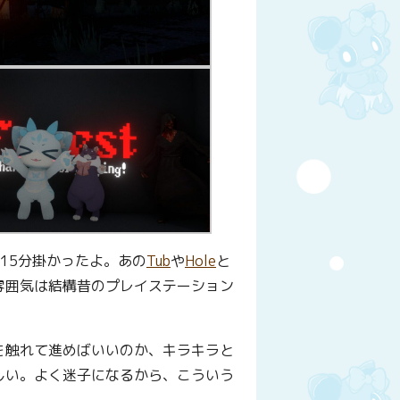
15分掛かったよ。あの
Tub
や
Hole
と
雰囲気は結構昔のプレイステーション
を触れて進めばいいのか、キラキラと
しい。よく迷子になるから、こういう