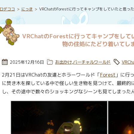
ロデココ
にっき
VRChatのForestに行ってキャンプをしていたと
VRChatのForestに行ってキャンプを
物の住処にたどり着いてし
投稿日:
2025年12月16日
カテゴリー:
お出かけ
,
バーチャルワールド
タグ:
VRCh
2月21日はVRChatの友達とホラーワールド「
Forest
」に行
に焚き木を探している中で怪しい生き物を見つけて、最終的
し、その途中で数々のショッキングなシーンも見てしまった