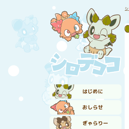
シ
はじめに
おしらせ
ぎゃらりー