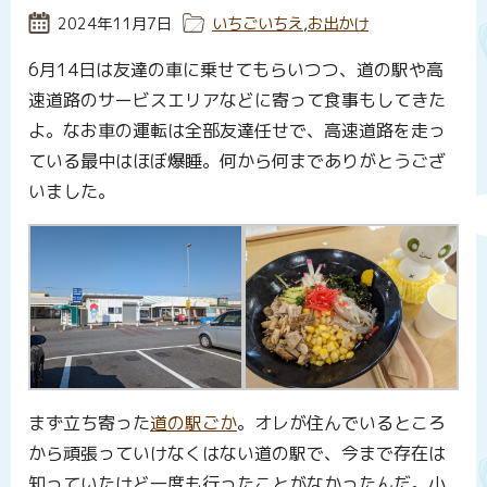
投稿日:
2024年11月7日
カテゴリー:
いちごいちえ
,
お出かけ
6月14日は友達の車に乗せてもらいつつ、道の駅や高
速道路のサービスエリアなどに寄って食事もしてきた
よ。なお車の運転は全部友達任せで、高速道路を走っ
ている最中はほぼ爆睡。何から何までありがとうござ
いました。
まず立ち寄った
道の駅ごか
。オレが住んでいるところ
から頑張っていけなくはない道の駅で、今まで存在は
知っていたけど一度も行ったことがなかったんだ。小