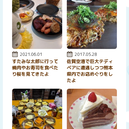
投稿日:
2021.06.01
投稿日:
2017.05.28
すたみな太郎に行って
佐賀空港で巨大テディ
焼肉やお寿司を食べた
ベアに遭遇しつつ熊本
り桜を見てきたよ
県内でお店めぐりをし
たよ