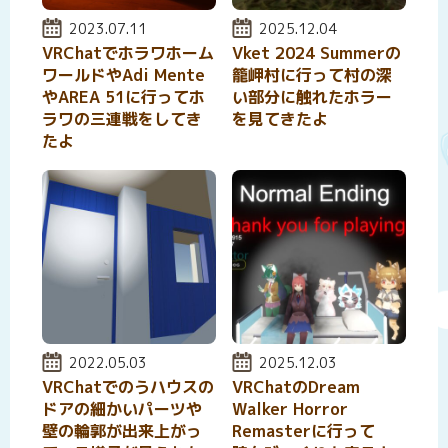
投稿日:
2023.07.11
投稿日:
2025.12.04
VRChatでホラワホーム
Vket 2024 Summerの
ワールドやAdi Mente
籠岬村に行って村の深
やAREA 51に行ってホ
い部分に触れたホラー
ラワの三連戦をしてき
を見てきたよ
たよ
投稿日:
2022.05.03
投稿日:
2025.12.03
VRChatでのうハウスの
VRChatのDream
ドアの細かいパーツや
Walker Horror
壁の輪郭が出来上がっ
Remasterに行って