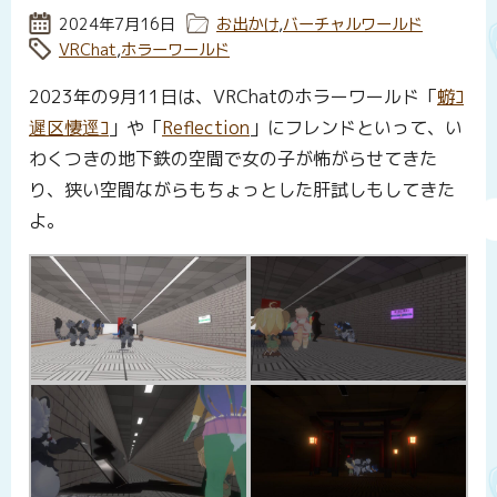
投稿日:
2024年7月16日
カテゴリー:
お出かけ
,
バーチャルワールド
タグ:
VRChat
,
ホラーワールド
2023年の9月11日は、VRChatのホラーワールド「
蝣ｺ
遲区悽逕ｺ
」や「
Reflection
」にフレンドといって、い
わくつきの地下鉄の空間で女の子が怖がらせてきた
り、狭い空間ながらもちょっとした肝試しもしてきた
よ。