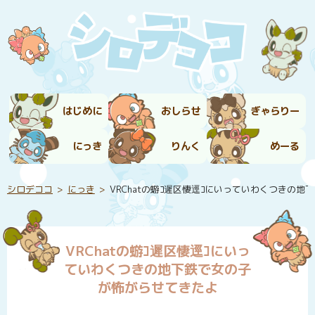
はじめに
おしらせ
ぎゃらりー
にっき
りんく
めーる
シロデココ
にっき
VRChatの蝣ｺ遲区悽逕ｺにいっていわくつきの
VRChatの蝣ｺ遲区悽逕ｺにいっ
ていわくつきの地下鉄で女の子
が怖がらせてきたよ