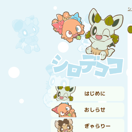
シ
はじめに
おしらせ
ぎゃらりー