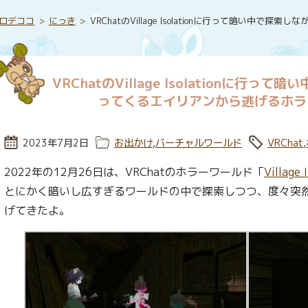
ロデココ
にっき
VRChatのVillage Isolationに行って暗い
VRChatのVillage Isolationに行
ってくるエイリアンから逃げるホラ
投稿日:
2023年7月2日
カテゴリー:
お出かけ
,
バーチャルワールド
タグ:
VRChat
,
2022年の12月26日は、VRChatのホラーワールド「
Village 
とにかく暗いし広すぎるワールドの中で探索しつつ、度々突
げてきたよ。