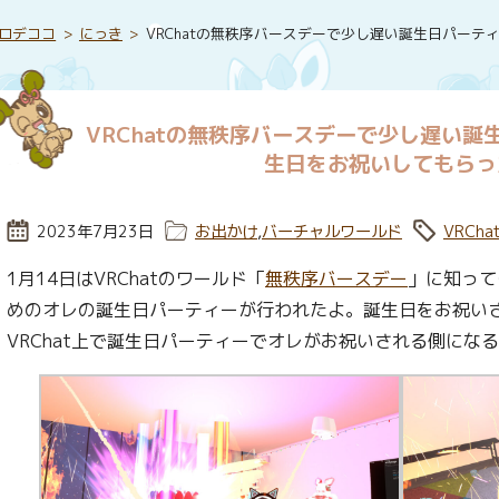
ロデココ
にっき
VRChatの無秩序バースデーで少し遅い誕生日パー
VRChatの無秩序バースデーで少し遅い
生日をお祝いしてもらっ
投稿日:
2023年7月23日
カテゴリー:
お出かけ
,
バーチャルワールド
タグ:
VRCha
1月14日はVRChatのワールド「
無秩序バースデー
」に知って
めのオレの誕生日パーティーが行われたよ。誕生日をお祝い
VRChat上で誕生日パーティーでオレがお祝いされる側にな