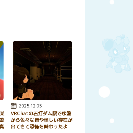
y
はてなブックマーク
投稿日:
2025.12.05
で某
VRChatの石打ダム駅で序盤
遊
から色々な音や怪しい存在が
真
出てきて恐怖を味わったよ