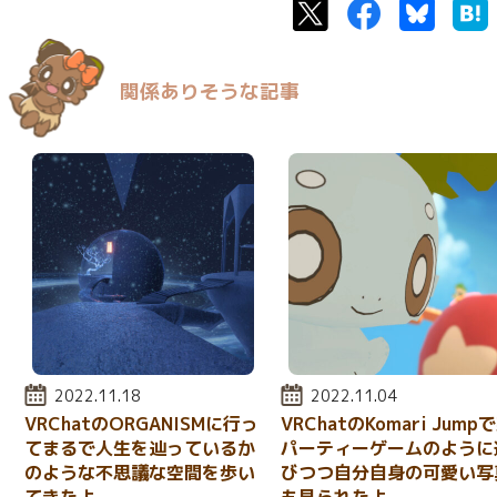
Twitter
Facebook
Bluesk
関係ありそうな記事
投稿日:
2022.11.18
投稿日:
2022.11.04
VRChatのORGANISMに行っ
VRChatのKomari Jump
てまるで人生を辿っているか
パーティーゲームのように
のような不思議な空間を歩い
びつつ自分自身の可愛い写
てきたよ
も見られたよ