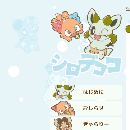
シ
はじめに
おしらせ
ぎゃらりー