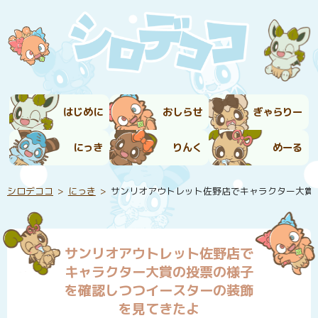
はじめに
おしらせ
ぎゃらりー
にっき
りんく
めーる
シロデココ
にっき
サンリオアウトレット佐野店でキャラクター大賞
サンリオアウトレット佐野店で
キャラクター大賞の投票の様子
を確認しつつイースターの装飾
を見てきたよ