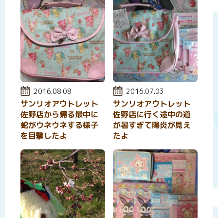
投稿日:
2016.08.08
投稿日:
2016.07.03
サンリオアウトレット
サンリオアウトレット
佐野店から帰る最中に
佐野店に行く途中の道
蛇がウネウネする様子
が暑すぎて陽炎が見え
を目撃したよ
たよ