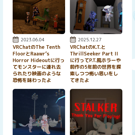
投稿日:
2023.06.04
投稿日:
2025.12.27
VRChatのThe Tenth
VRChatのK.T.と
FloorとRaawr’s
ThrillSeeker Part II
Horror Hideoutに行っ
に行ってP.T.風ホラーや
てモンスターに連れ去
前作の5年前の世界を探
られたり映画のような
索しつつ怖い思いをし
恐怖を味わったよ
てきたよ