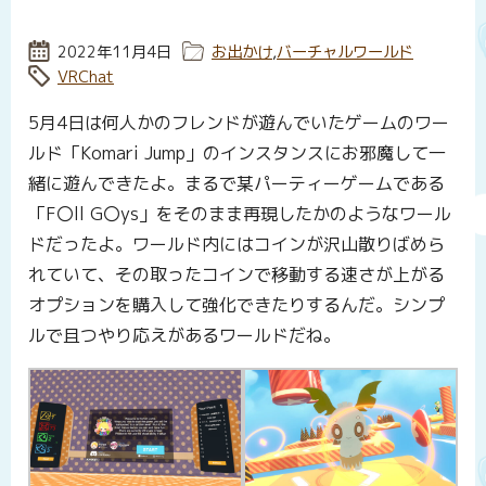
投稿日:
2022年11月4日
カテゴリー:
お出かけ
,
バーチャルワールド
タグ:
VRChat
5月4日は何人かのフレンドが遊んでいたゲームのワー
ルド「Komari Jump」のインスタンスにお邪魔して一
緒に遊んできたよ。まるで某パーティーゲームである
「F〇ll G〇ys」をそのまま再現したかのようなワール
ドだったよ。ワールド内にはコインが沢山散りばめら
れていて、その取ったコインで移動する速さが上がる
オプションを購入して強化できたりするんだ。シンプ
ルで且つやり応えがあるワールドだね。