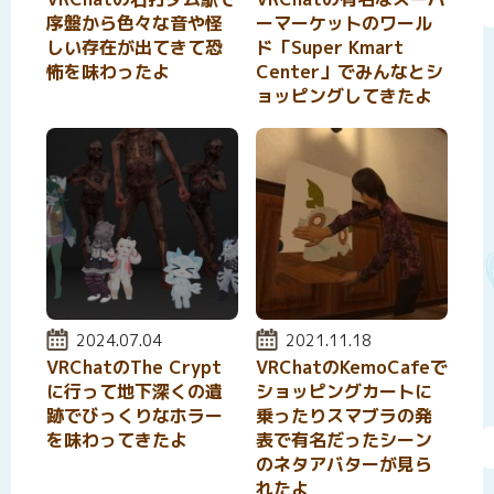
序盤から色々な音や怪
ーマーケットのワール
しい存在が出てきて恐
ド「Super Kmart
怖を味わったよ
Center」でみんなとシ
ョッピングしてきたよ
投稿日:
2024.07.04
投稿日:
2021.11.18
VRChatのThe Crypt
VRChatのKemoCafeで
に行って地下深くの遺
ショッピングカートに
跡でびっくりなホラー
乗ったりスマブラの発
を味わってきたよ
表で有名だったシーン
のネタアバターが見ら
れたよ