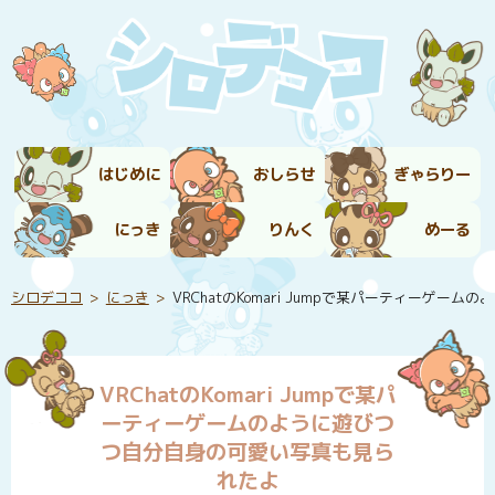
はじめに
おしらせ
ぎゃらりー
にっき
りんく
めーる
シロデココ
にっき
VRChatのKomari Jumpで某パーティーゲ
VRChatのKomari Jumpで某パ
ーティーゲームのように遊びつ
つ自分自身の可愛い写真も見ら
れたよ