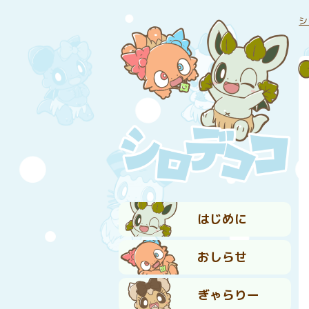
シ
はじめに
おしらせ
ぎゃらりー