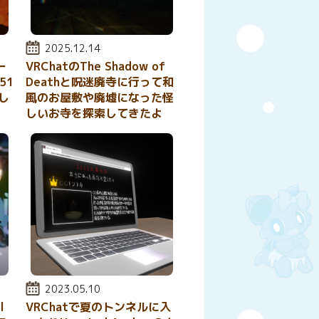
投稿日:
2025.12.14
ー
VRChatのThe Shadow of
51
Deathと呪迷廃寺に行って和
し
風のお屋敷や廃墟になった怪
しいお寺を探索してきたよ
投稿日:
2023.05.10
l
VRChatで夏のトンネルに入