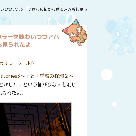
味わいつつアバターでさらに怖がらせている所も見られたよ
でホラーを味わいつつアバ
も見られたよ
at
,
ホラーワールド
tories3～
」と「
学校の怪談２～
とかしたいという怖がりな人も混じ
見られたよ。