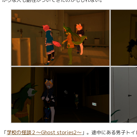
「
学校の怪談２～Ghost stories2～
」。途中にある男子トイ