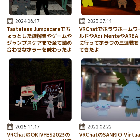
投稿日:
2024.06.17
投稿日:
2023.07.11
Tasteless Jumpscareでち
VRChatでホラワホームワ
ょっとした謎解きやゲームや
ルドやAdi MenteやAREA 
ジャンプスケアまで全て詰め
に行ってホラワの三連戦を
合わせなホラーを味わったよ
てきたよ
投稿日:
2025.11.17
投稿日:
2022.02.22
VRChatのOKIVFES2023の
VRChatのSANRIO Virtua