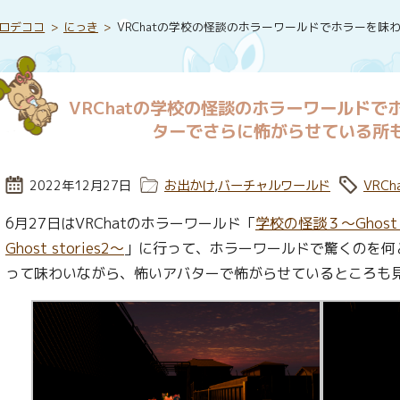
ロデココ
にっき
VRChatの学校の怪談のホラーワールドでホラーを
VRChatの学校の怪談のホラーワールド
ターでさらに怖がらせている所
投稿日:
2022年12月27日
カテゴリー:
お出かけ
,
バーチャルワールド
タグ:
VRCh
6月27日はVRChatのホラーワールド「
学校の怪談３～Ghost s
Ghost stories2～
」に行って、ホラーワールドで驚くのを何
って味わいながら、怖いアバターで怖がらせているところも