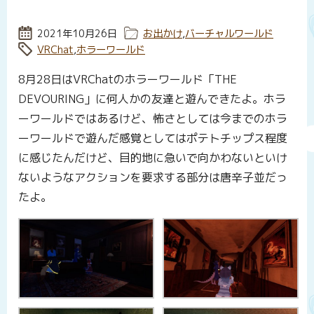
投稿日:
2021年10月26日
カテゴリー:
お出かけ
,
バーチャルワールド
タグ:
VRChat
,
ホラーワールド
8月28日はVRChatのホラーワールド「THE
DEVOURING」に何人かの友達と遊んできたよ。ホラ
ーワールドではあるけど、怖さとしては今までのホラ
ーワールドで遊んだ感覚としてはポテトチップス程度
に感じたんだけど、目的地に急いで向かわないといけ
ないようなアクションを要求する部分は唐辛子並だっ
たよ。