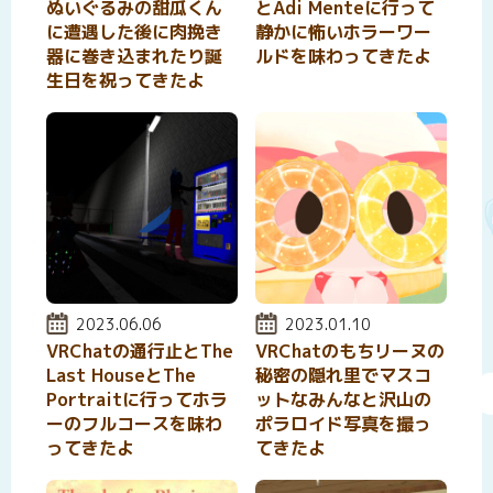
ぬいぐるみの甜瓜くん
とAdi Menteに行って
に遭遇した後に肉挽き
静かに怖いホラーワー
器に巻き込まれたり誕
ルドを味わってきたよ
生日を祝ってきたよ
投稿日:
2023.06.06
投稿日:
2023.01.10
VRChatの通行止とThe
VRChatのもちリーヌの
Last HouseとThe
秘密の隠れ里でマスコ
Portraitに行ってホラ
ットなみんなと沢山の
ーのフルコースを味わ
ポラロイド写真を撮っ
ってきたよ
てきたよ