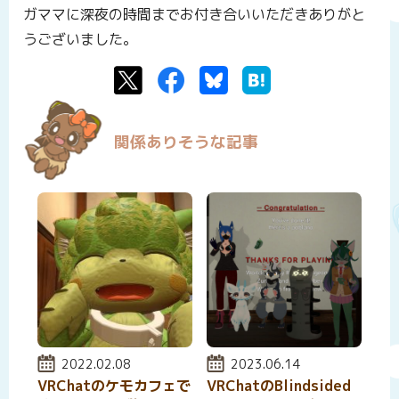
ガママに深夜の時間までお付き合いいただきありがと
うございました。
Twitter
Facebook
Bluesky
はてなブックマーク
関係ありそうな記事
投稿日:
2022.02.08
投稿日:
2023.06.14
VRChatのケモカフェで
VRChatのBlindsided