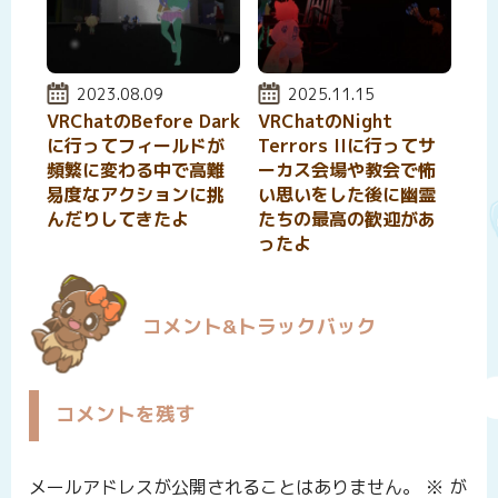
投稿日:
2023.08.09
投稿日:
2025.11.15
VRChatのBefore Dark
VRChatのNight
に行ってフィールドが
Terrors IIに行ってサ
頻繁に変わる中で高難
ーカス会場や教会で怖
易度なアクションに挑
い思いをした後に幽霊
んだりしてきたよ
たちの最高の歓迎があ
ったよ
コメント&トラックバック
コメントを残す
メールアドレスが公開されることはありません。
※
が