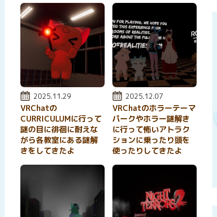
投稿日:
2025.11.29
投稿日:
2025.12.07
VRChatの
VRChatのホラーテーマ
CURRICULUMに行って
パークやホラー謎解き
謎の目に徘徊に耐えな
に行って怖いアトラク
がら各教室にある謎解
ションに乗ったり頭を
きをしてきたよ
使ったりしてきたよ