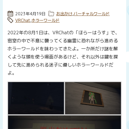
投稿日:
2023年4月19日
カテゴリー:
お出かけ
,
バーチャルワールド
タグ:
VRChat
,
ホラーワールド
2022年の8月1日は、VRChatの「ほらーはうす」で、
密室の中で不意に襲ってくる幽霊に恐れながら進める
ホラーワールドを味わってきたよ。一か所だけ謎を解
くような頭を使う場面があるけど、それ以外は鍵を探
して先に進められる迷子に優しいホラーワールドだ
よ。