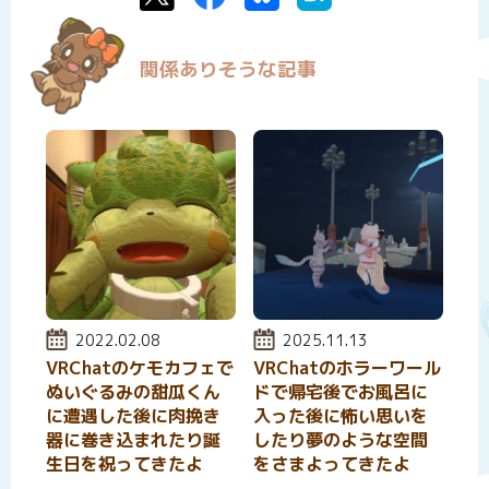
関係ありそうな記事
投稿日:
2022.02.08
投稿日:
2025.11.13
VRChatのケモカフェで
VRChatのホラーワール
ぬいぐるみの甜瓜くん
ドで帰宅後でお風呂に
に遭遇した後に肉挽き
入った後に怖い思いを
器に巻き込まれたり誕
したり夢のような空間
生日を祝ってきたよ
をさまよってきたよ