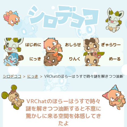
はじめに
おしらせ
ぎゃらりー
にっき
りんく
めーる
シロデココ
にっき
VRChatのほらーはうすで時々謎を解きつつ油
VRChatのほらーはうすで時々
謎を解きつつ油断すると不意に
驚かしに来る空間を体感してき
たよ