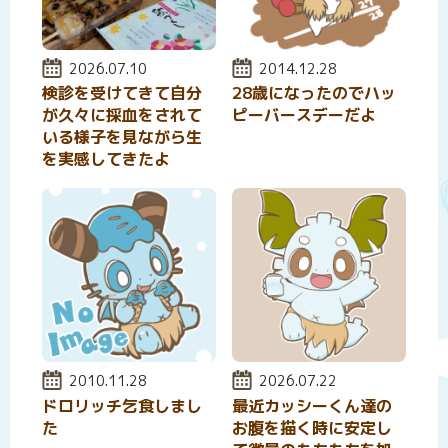
投稿日:
2026.07.10
投稿日:
2014.12.28
検診を受けてきて自分
28歳になったのでハッ
が久々に採血をされて
ピーバースデーだよ
いる様子を見ながら生
を実感してきたよ
投稿日:
2010.11.28
投稿日:
2026.07.22
ドロリッチ乞食しまし
最近カッシーくん達の
た
お腹を描く時に安定し