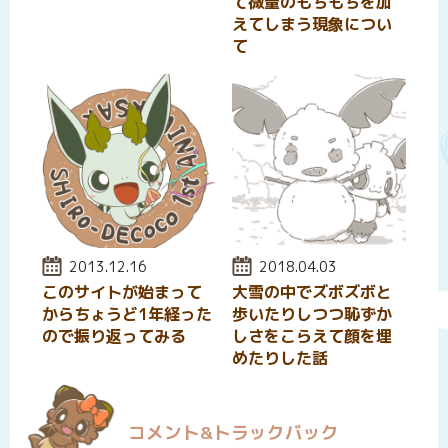
て微量のもちもちを加
えてしまう現象につい
て
投稿日:
2013.12.16
投稿日:
2018.04.03
このサイトが始まって
大雪の中でズボズボと
からちょうど1年経った
歩いたりしつつ恥ずか
ので振り返ってみる
しさをこらえて顔を埋
めたりした話
コメント&トラックバック