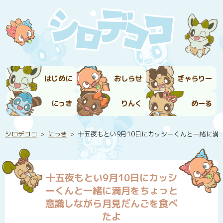
はじめに
おしらせ
ぎゃらりー
にっき
りんく
めーる
シロデココ
にっき
十五夜もとい9月10日にカッシーくんと一緒に満
十五夜もとい9月10日にカッシ
ーくんと一緒に満月をちょっと
意識しながら月見だんごを食べ
たよ