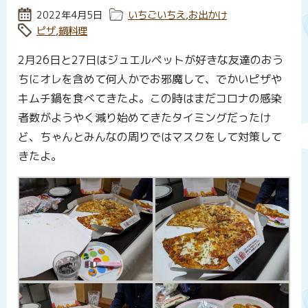
投稿日:
2022年4月5日
カテゴリー:
いちごいちえ
,
お出かけ
タグ:
ピザ
,
鍋料理
2月26日と27日はジュエルペットが好きな友達のおう
ちにオレを含めて何人かでお邪魔して、でかいピザや
キムチ鍋を食べてきたよ。この時はまだコロナの感染
者数がようやく減り始めてきたタイミングだったけ
ど、ちゃんとみんなの周りではマスクをして対策して
きたよ。