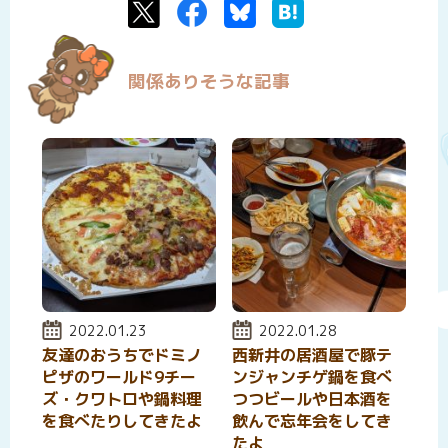
Twitter
Facebook
Bluesky
はてなブックマーク
関係ありそうな記事
投稿日:
2022.01.23
投稿日:
2022.01.28
友達のおうちでドミノ
西新井の居酒屋で豚テ
ピザのワールド9チー
ンジャンチゲ鍋を食べ
ズ・クワトロや鍋料理
つつビールや日本酒を
を食べたりしてきたよ
飲んで忘年会をしてき
たよ