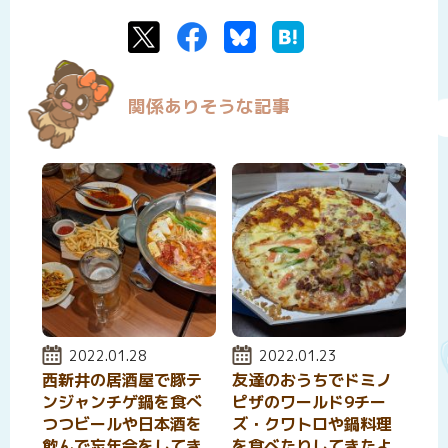
Twitter
Facebook
Bluesky
はてなブックマーク
関係ありそうな記事
投稿日:
2022.01.28
投稿日:
2022.01.23
西新井の居酒屋で豚テ
友達のおうちでドミノ
ンジャンチゲ鍋を食べ
ピザのワールド9チー
つつビールや日本酒を
ズ・クワトロや鍋料理
飲んで忘年会をしてき
を食べたりしてきたよ