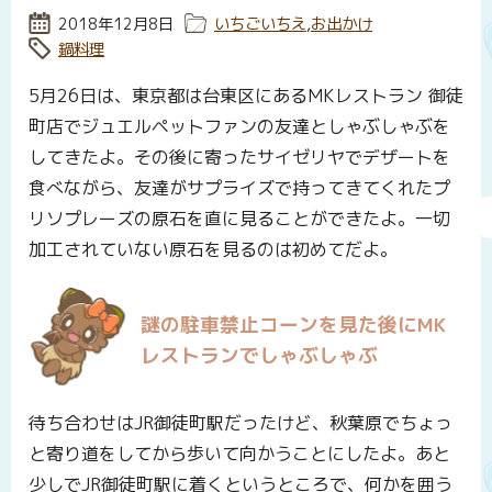
投稿日:
2018年12月8日
カテゴリー:
いちごいちえ
,
お出かけ
タグ:
鍋料理
5月26日は、東京都は台東区にあるMKレストラン 御徒
町店でジュエルペットファンの友達としゃぶしゃぶを
してきたよ。その後に寄ったサイゼリヤでデザートを
食べながら、友達がサプライズで持ってきてくれたプ
リソプレーズの原石を直に見ることができたよ。一切
加工されていない原石を見るのは初めてだよ。
謎の駐車禁止コーンを見た後にMK
レストランでしゃぶしゃぶ
待ち合わせはJR御徒町駅だったけど、秋葉原でちょっ
と寄り道をしてから歩いて向かうことにしたよ。あと
少しでJR御徒町駅に着くというところで、何かを囲う