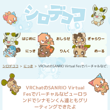
はじめに
おしらせ
ぎゃらりー
にっき
りんく
めーる
シロデココ
にっき
VRChatのSANRIO Virtual Fesでバ
VRChatのSANRIO Virtual
Fesでバーチャルなピューロラ
ンドでシナモンくん達ともグリ
ーティングできたよ