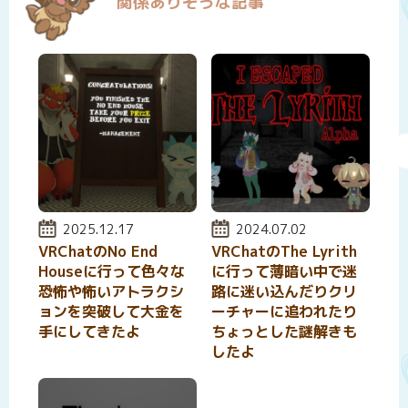
関係ありそうな記事
投稿日:
2025.12.17
投稿日:
2024.07.02
VRChatのNo End
VRChatのThe Lyrith
Houseに行って色々な
に行って薄暗い中で迷
恐怖や怖いアトラクシ
路に迷い込んだりクリ
ョンを突破して大金を
ーチャーに追われたり
手にしてきたよ
ちょっとした謎解きも
したよ