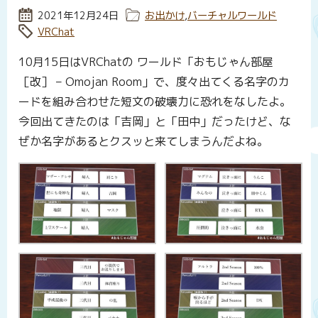
投稿日:
2021年12月24日
カテゴリー:
お出かけ
,
バーチャルワールド
タグ:
VRChat
10月15日はVRChatの ワールド「おもじゃん部屋
［改］ – Omojan Room」で、度々出てくる名字のカ
ードを組み合わせた短文の破壊力に恐れをなしたよ。
今回出てきたのは「吉岡」と「田中」だったけど、な
ぜか名字があるとクスッと来てしまうんだよね。