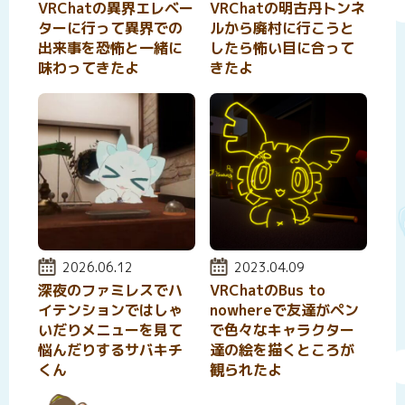
VRChatの異界エレベー
VRChatの明古丹トンネ
ターに行って異界での
ルから廃村に行こうと
出来事を恐怖と一緒に
したら怖い目に合って
味わってきたよ
きたよ
投稿日:
2026.06.12
投稿日:
2023.04.09
深夜のファミレスでハ
VRChatのBus to
イテンションではしゃ
nowhereで友達がペン
いだりメニューを見て
で色々なキャラクター
悩んだりするサバキチ
達の絵を描くところが
くん
観られたよ