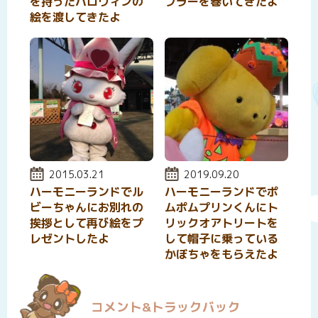
を持ったハロウィンの
フラーを巻いてきたよ
絵を渡してきたよ
投稿日:
2015.03.21
投稿日:
2019.09.20
ハーモニーランドでル
ハーモニーランドでポ
ビーちゃんにお別れの
ムポムプリンくんにト
挨拶として再び絵をプ
リックオアトリートを
レゼントしたよ
して帽子に乗っている
かぼちゃをもらえたよ
コメント&トラックバック