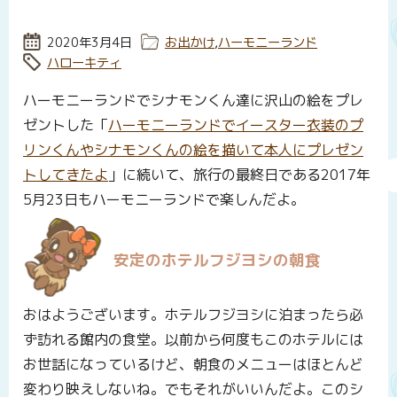
投稿日:
2020年3月4日
カテゴリー:
お出かけ
,
ハーモニーランド
タグ:
ハローキティ
ハーモニーランドでシナモンくん達に沢山の絵をプレ
ゼントした「
ハーモニーランドでイースター衣装のプ
リンくんやシナモンくんの絵を描いて本人にプレゼン
トしてきたよ
」に続いて、旅行の最終日である2017年
5月23日もハーモニーランドで楽しんだよ。
安定のホテルフジヨシの朝食
おはようございます。ホテルフジヨシに泊まったら必
ず訪れる館内の食堂。以前から何度もこのホテルには
お世話になっているけど、朝食のメニューはほとんど
変わり映えしないね。でもそれがいいんだよ。このシ