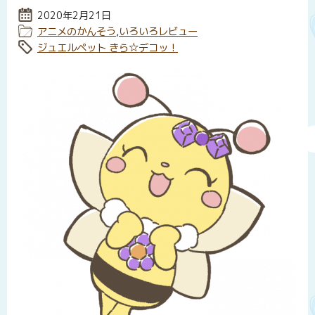
投稿日:
2020年2月21日
カテゴリー:
アニメのかんそう
,
いろいろレビュー
タグ:
ジュエルペット きら☆デコッ！