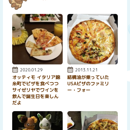
投稿日:
2020.01.29
投稿日:
2013.11.21
オッティモ イタリア錦
結構油が乗っていた
糸町でピザを食べつつ
USAピザのファミリ
サイゼリヤでワインを
ー・フォー
飲んで誕生日を楽しん
だよ