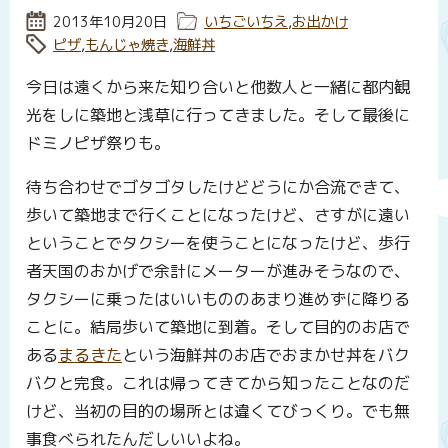
投稿日:
2013年10月20日
カテゴリー:
いちごいちえ
,
お出かけ
タグ:
ピザ
,
もんじゃ焼き
,
海鮮丼
今日は遠くから来た知り合いと他数人と一緒に都内観
光をしに築地と浅草に行ってきました。そして最後に
ドミノピザ祭りも。
待ち合わせでゴタゴタしたけどどうにか合流できて、
歩いて築地まで行くことになったけど、さすがに遠い
ということでタクシーを使うことになったけど、歩行
者天国のおかげで余計にメーターが進みそうなので、
タクシーに乗ったはいいもののあまり進めずに降りる
ことに。結局歩いて築地に到着。そして目的のお店で
ある
まるきた
という海鮮丼のお店でおまかせ丼をバク
バクと完食。これは帰ってきてから知ったことなのだ
けど、当初の目的の場所とは違くてびっくり。でも無
事食べられたんだしいいよね。