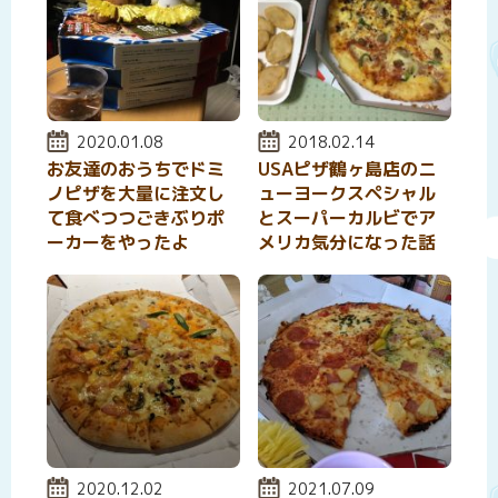
投稿日:
2020.01.08
投稿日:
2018.02.14
お友達のおうちでドミ
USAピザ鶴ヶ島店のニ
ノピザを大量に注文し
ューヨークスペシャル
て食べつつごきぶりポ
とスーパーカルビでア
ーカーをやったよ
メリカ気分になった話
投稿日:
2020.12.02
投稿日:
2021.07.09