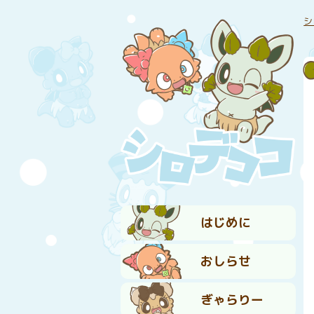
シ
はじめに
おしらせ
ぎゃらりー