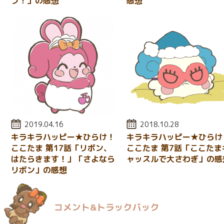
フ！」の感想
感想
投稿日:
2019.04.16
投稿日:
2018.10.28
キラキラハッピー★ひらけ！
キラキラハッピー★ひらけ
ここたま 第17話「リボン、
ここたま 第7話「ここたま
はたらきます！」「さよなら
ャッスルで大さわぎ」の感
リボン」の感想
コメント&トラックバック