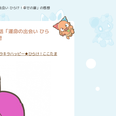
出会い ひらけ！幸せの扉」の感想
話「運命の出会い ひら
想
:
ラキラハッピー★ひらけ！ここたま