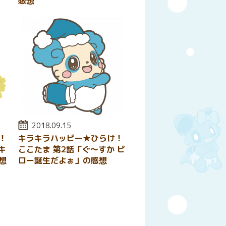
感想
投稿日:
2018.09.15
！
キラキラハッピー★ひらけ！
キ
ここたま 第2話「ぐ〜すか ピ
想
ロー誕生だよぉ」の感想