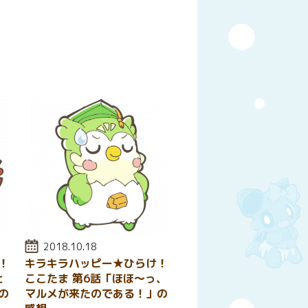
y
はてなブックマーク
投稿日:
2018.10.18
！
キラキラハッピー★ひらけ！
と
ここたま 第6話「ほほ～っ、
の
マルメが来たのである！」の