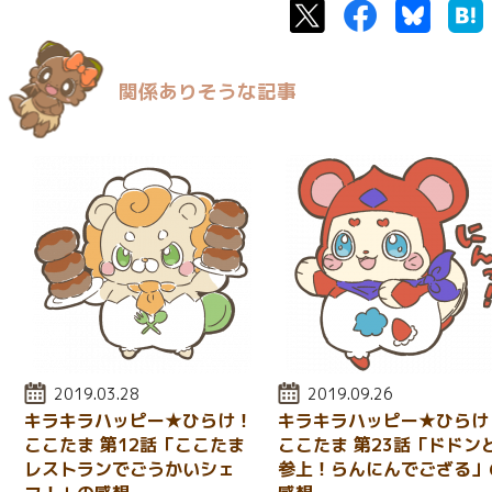
Twitter
Facebook
Bluesk
関係ありそうな記事
投稿日:
2019.03.28
投稿日:
2019.09.26
キラキラハッピー★ひらけ！
キラキラハッピー★ひらけ
ここたま 第12話「ここたま
ここたま 第23話「ドドン
レストランでごうかいシェ
参上！らんにんでござる」