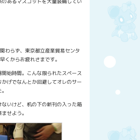
係のあるマスコットを大量装備してい
！
も関わらず、東京都立産業貿易センタ
朝早くからお疲れさまです。
場開始時間。こんな限られたスペース
おかげでなんとか回避してオレのサー
た。
けないけど、机の下の新刊の入った箱
済ませよう。