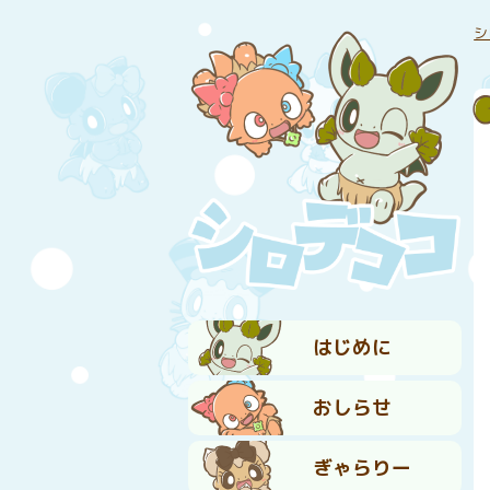
シ
はじめに
おしらせ
ぎゃらりー