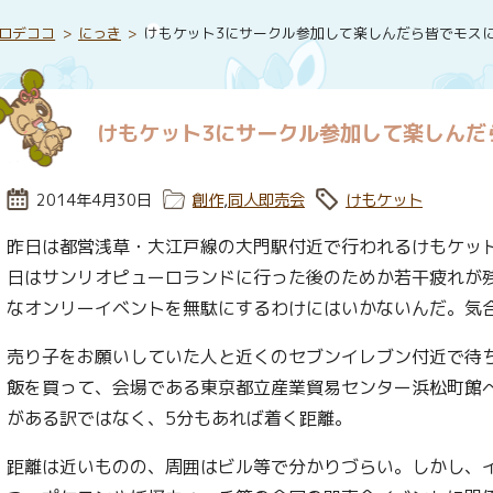
ロデココ
にっき
けもケット3にサークル参加して楽しんだら皆でモス
けもケット3にサークル参加して楽しんだ
投稿日:
2014年4月30日
カテゴリー:
創作
,
同人即売会
タグ:
けもケット
昨日は都営浅草・大江戸線の大門駅付近で行われるけもケッ
日はサンリオピューロランドに行った後のためか若干疲れが
なオンリーイベントを無駄にするわけにはいかないんだ。気
売り子をお願いしていた人と近くのセブンイレブン付近で待
飯を買って、会場である東京都立産業貿易センター浜松町館
がある訳ではなく、5分もあれば着く距離。
距離は近いものの、周囲はビル等で分かりづらい。しかし、