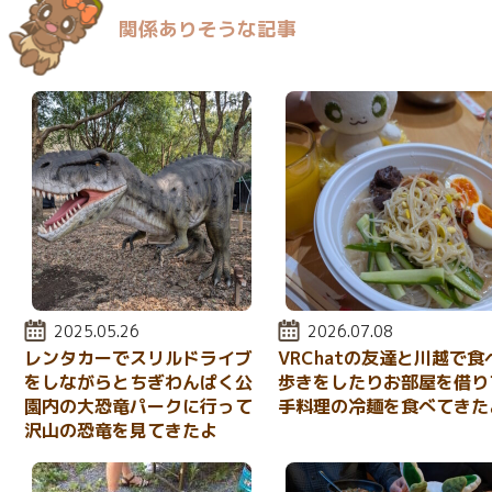
関係ありそうな記事
投稿日:
2025.05.26
投稿日:
2026.07.08
レンタカーでスリルドライブ
VRChatの友達と川越で食
をしながらとちぎわんぱく公
歩きをしたりお部屋を借り
園内の大恐竜パークに行って
手料理の冷麺を食べてきた
沢山の恐竜を見てきたよ