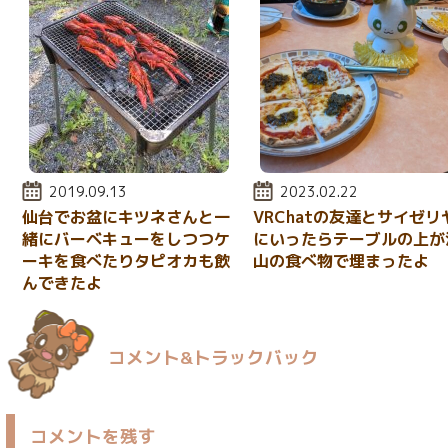
投稿日:
2019.09.13
投稿日:
2023.02.22
仙台でお盆にキツネさんと一
VRChatの友達とサイゼリ
緒にバーベキューをしつつケ
にいったらテーブルの上が
ーキを食べたりタピオカも飲
山の食べ物で埋まったよ
んできたよ
コメント&トラックバック
コメントを残す