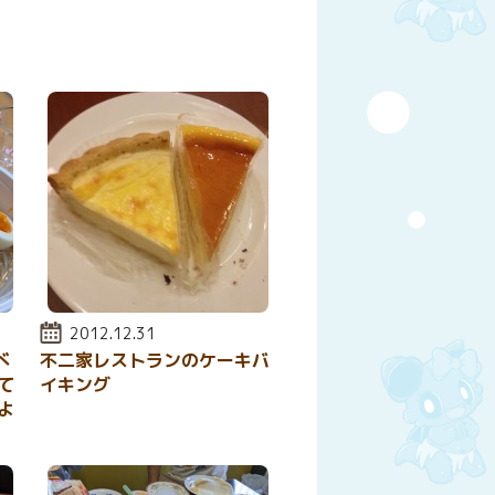
投稿日:
2012.12.31
べ
不二家レストランのケーキバ
て
イキング
よ