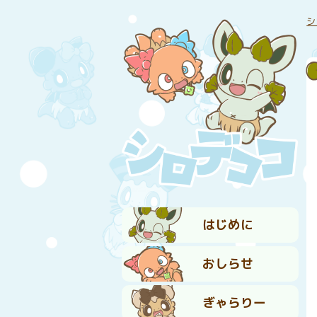
シ
はじめに
おしらせ
ぎゃらりー