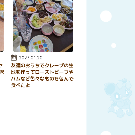
投稿日:
2023.01.20
ヤ
友達のおうちでクレープの生
沢
地を作ってローストビーフや
ハムなど色々なものを包んで
食べたよ