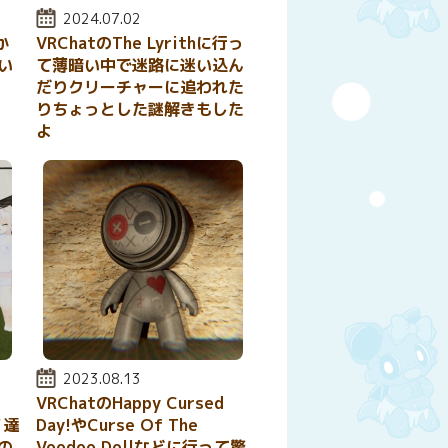
投稿日:
2024.07.02
か
VRChatのThe Lyrithに行っ
い
て薄暗い中で迷路に迷い込ん
だりクリーチャーに追われた
りちょっとした謎解きもした
よ
投稿日:
2023.08.13
VRChatのHappy Cursed
ノ達
Day!やCurse Of The
の
Voodoo Dollなどに行って驚