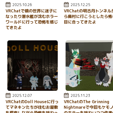
投稿日:
2025.10.26
投稿日:
2025.12.25
VRChatで鏡の世界に迷子に
VRChatの明古丹トンネル
なったり潜水艦が沈むホラー
ら廃村に行こうとしたら怖
ワールドに行って恐怖を感じ
目に合ってきたよ
てきたよ
投稿日:
2025.12.07
投稿日:
2025.11.23
VRChatのDoll Houseに行っ
VRChatのThe Grinning
てマネキンたちが住むお屋敷
Nightmareで今回もケモ
を探索しながら恐怖を味わっ
のホラーを味わいつつ作者