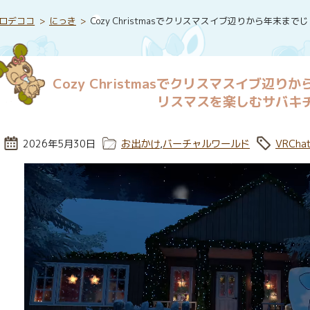
ロデココ
にっき
Cozy Christmasでクリスマスイブ辺りから年末
Cozy Christmasでクリスマスイブ辺
リスマスを楽しむサバキ
投稿日:
2026年5月30日
カテゴリー:
お出かけ
,
バーチャルワールド
タグ:
VRCha