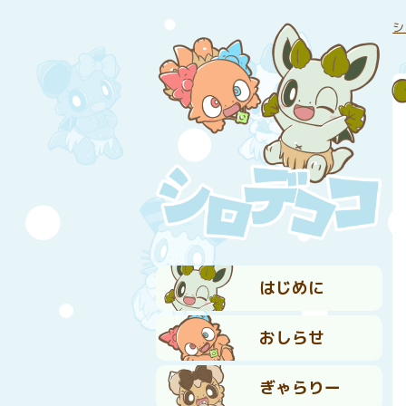
シ
はじめに
おしらせ
ぎゃらりー