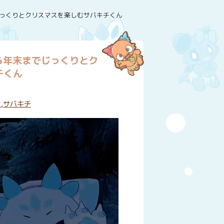
までじっくりとクリスマスを楽しむサバキチくん
りから年末までじっくりとク
チくん
t
,
サバキチ