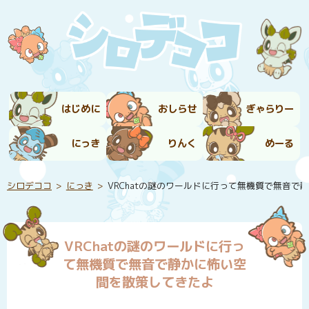
はじめに
おしらせ
ぎゃらりー
にっき
りんく
めーる
シロデココ
にっき
VRChatの謎のワールドに行って無機質で無音で
VRChatの謎のワールドに行っ
て無機質で無音で静かに怖い空
間を散策してきたよ