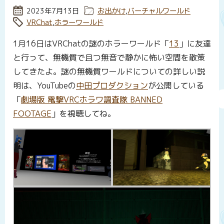
投稿日:
2023年7月13日
カテゴリー:
お出かけ
,
バーチャルワールド
タグ:
VRChat
,
ホラーワールド
1月16日はVRChatの謎のホラーワールド「
13
」に友達
と行って、無機質で且つ無音で静かに怖い空間を散策
してきたよ。謎の無機質ワールドについての詳しい説
明は、YouTubeの
中田プロダクション
が公開している
「
劇場版 電撃VRCホラワ調査隊 BANNED
FOOTAGE
」を視聴してね。