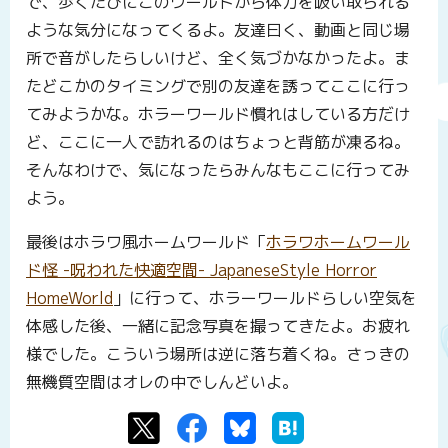
で、歩くたびにこのワールドから体力を吸い取られる
ような気分になってくるよ。友達曰く、動画と同じ場
所で音がしたらしいけど、全く気づかなかったよ。ま
たどこかのタイミングで別の友達を誘ってここに行っ
てみようかな。ホラーワールド慣れはしている方だけ
ど、ここに一人で訪れるのはちょっと背筋が凍るね。
そんなわけで、気になったらみんなもここに行ってみ
よう。
最後はホラワ風ホームワールド「
ホラワホームワール
ド怪 -呪われた快適空間- JapaneseStyle Horror
HomeWorld
」に行って、ホラーワールドらしい空気を
体感した後、一緒に記念写真を撮ってきたよ。お疲れ
様でした。こういう場所は逆に落ち着くね。さっきの
無機質空間はオレの中でしんどいよ。
Twitter
Facebook
Bluesky
はてなブックマーク