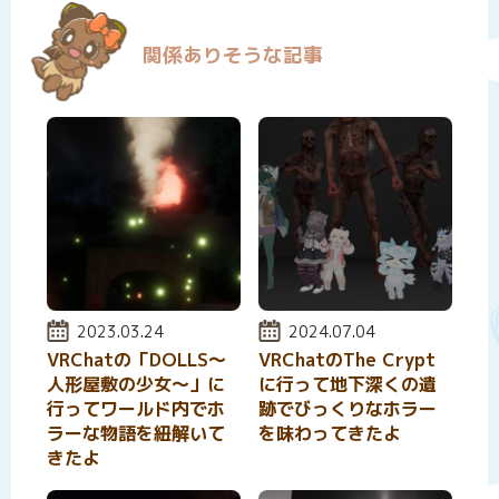
関係ありそうな記事
投稿日:
2023.03.24
投稿日:
2024.07.04
VRChatの「DOLLS～
VRChatのThe Crypt
人形屋敷の少女～」に
に行って地下深くの遺
行ってワールド内でホ
跡でびっくりなホラー
ラーな物語を紐解いて
を味わってきたよ
きたよ