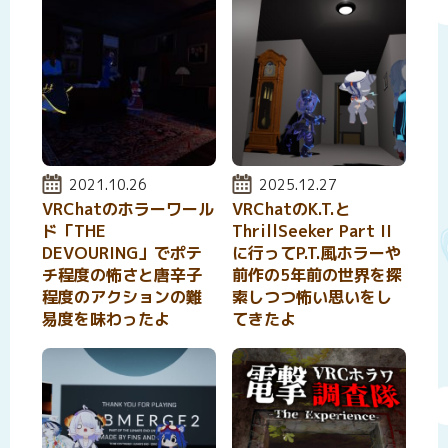
投稿日:
2021.10.26
投稿日:
2025.12.27
VRChatのホラーワール
VRChatのK.T.と
ド「THE
ThrillSeeker Part II
DEVOURING」でポテ
に行ってP.T.風ホラーや
チ程度の怖さと唐辛子
前作の5年前の世界を探
程度のアクションの難
索しつつ怖い思いをし
易度を味わったよ
てきたよ