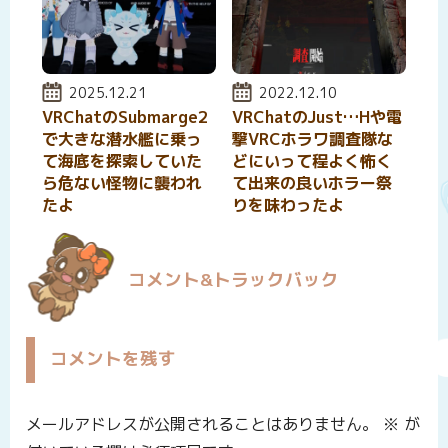
投稿日:
2025.12.21
投稿日:
2022.12.10
VRChatのSubmarge2
VRChatのJust…Hや電
で大きな潜水艦に乗っ
撃VRCホラワ調査隊な
て海底を探索していた
どにいって程よく怖く
ら危ない怪物に襲われ
て出来の良いホラー祭
たよ
りを味わったよ
コメント&トラックバック
コメントを残す
メールアドレスが公開されることはありません。
※
が