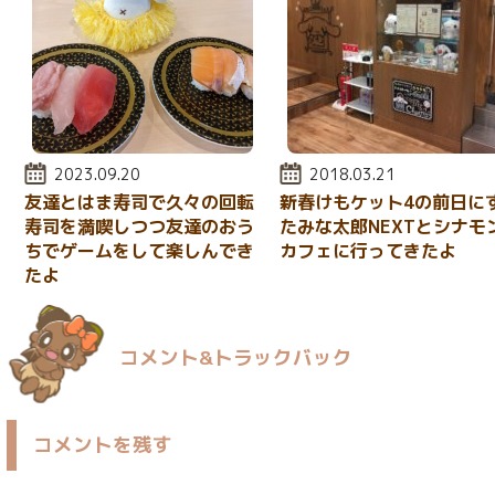
投稿日:
2023.09.20
投稿日:
2018.03.21
友達とはま寿司で久々の回転
新春けもケット4の前日に
寿司を満喫しつつ友達のおう
たみな太郎NEXTとシナモ
ちでゲームをして楽しんでき
カフェに行ってきたよ
たよ
コメント&トラックバック
コメントを残す