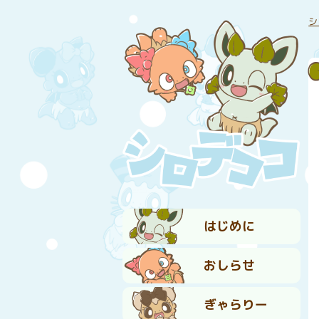
シ
はじめに
おしらせ
ぎゃらりー