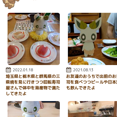
投稿日:
2022.01.18
投稿日:
2021.08.13
埼玉県と栃木県と群馬県の三
お友達のおうちで出前のお
県境を見に行きつつ回転寿司
司を食べつつビールや日本
屋さんで体中を海産物で満た
も飲んできたよ
してきたよ