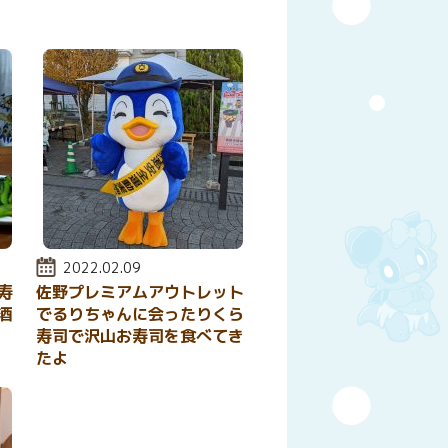
投稿日:
2022.02.09
寿
佐野プレミアムアウトレット
酒
でるりちゃんに会ったりくら
寿司で沢山お寿司を食べてき
たよ