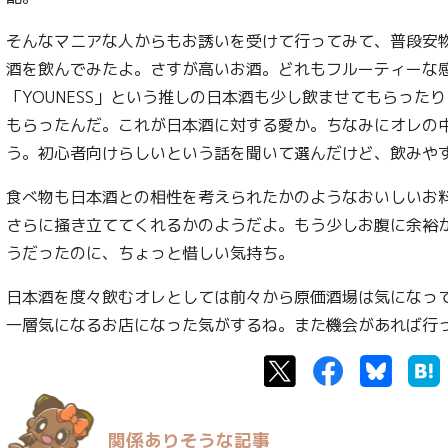
そんなマニアな人からもお誘いを受けて行ってみて、普段安
酒を飲んでみたよ。さすが高いお酒。どれもフルーティーな
「YOUNESS」という推しの日本酒も少し飲ませてもらった
もらったんだ。これが日本酒に対する愛か。ちなみにオレの
う。初心者向けらしいという話を聞いて選んだけど、飲みや
食べ物も日本酒との相性を考えられたかのようなおいしいお
さらに掻き立ててくれるかのようだよ。もう少しお腹に余裕
うだったのに、ちょっと惜しい気持ち。
日本酒を度々飲むオレとしては前々から原価酒場は気になっ
一層気になるお店になった気がするね。また機会があれば行
Twitter
Facebook
Bluesk
関係ありそうな記事