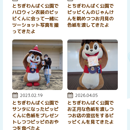
とちぎわんぱく公園で
とちぎわんぱく公園で
ハロウィン衣装のピッ
ピッピくんのじゃんけ
ピくんに会って一緒に
んを眺めつつお月見の
ツーショット写真を撮
色紙を渡してきたよ
ってきたよ
投稿日:
2023.02.19
投稿日:
2026.04.05
とちぎわんぱく公園で
とちぎわんぱく公園で
サンタになったピッピ
お正月な色紙を渡しつ
くんに色紙をプレゼン
つお店の宣伝をするピ
トしつつピッピのおや
ッピくんを見てきたよ
つを食べたよ