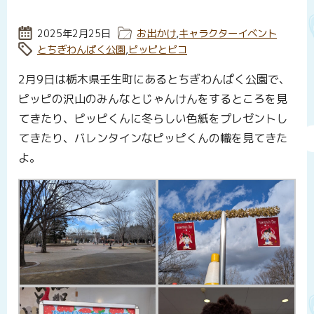
投稿日:
2025年2月25日
カテゴリー:
お出かけ
,
キャラクターイベント
タグ:
とちぎわんぱく公園
,
ピッピとピコ
2月9日は栃木県壬生町にあるとちぎわんぱく公園で、
ピッピの沢山のみんなとじゃんけんをするところを見
てきたり、ピッピくんに冬らしい色紙をプレゼントし
てきたり、バレンタインなピッピくんの幟を見てきた
よ。