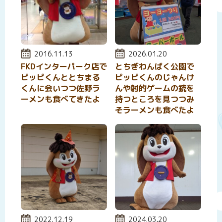
投稿日:
2016.11.13
投稿日:
2026.01.20
FKDインターパーク店で
とちぎわんぱく公園で
ピッピくんととちまる
ピッピくんのじゃんけ
くんに会いつつ佐野ラ
んや射的ゲームの銃を
ーメンも食べてきたよ
持つところを見つつみ
そラーメンも食べたよ
投稿日:
2022.12.19
投稿日:
2024.03.20