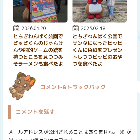
投稿日:
2026.01.20
投稿日:
2023.02.19
とちぎわんぱく公園で
とちぎわんぱく公園で
ピッピくんのじゃんけ
サンタになったピッピ
んや射的ゲームの銃を
くんに色紙をプレゼン
持つところを見つつみ
トしつつピッピのおや
そラーメンも食べたよ
つを食べたよ
コメント&トラックバック
コメントを残す
メールアドレスが公開されることはありません。
※
が