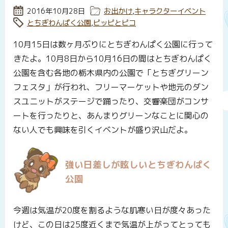
投稿日:
2016年10月28日
カテゴリー:
お出かけ
,
キャラクターイベント
タグ:
とちぎわんぱく公園
,
ピッピとピコ
10月15日は数ヶ月ぶりにとちぎわんぱく公園に行って
きたよ。10月8日から10月16日の間はとちぎわんぱく
公園を含む各地の栃木県内の公園で「とちぎグリーン
フェスタ」が行われ、フリーマーケットや地元のダン
スユニットがステージで踊ったり、交響楽団がコンサ
ートを行ったりと、あんまりグリーンなことに関心の
ない人でも興味を引くイベントが盛り沢山だよ。
強い日差しが眩しいとちぎわんぱく
公園
今週は気温が20度を割るような肌寒い日が度々あった
けど、この日は25度近くまで気温が上がってとっても