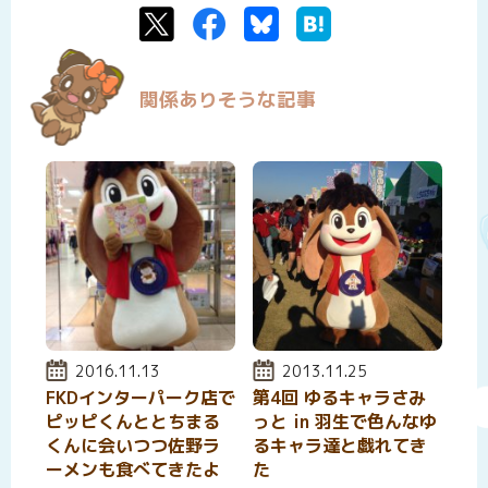
Twitter
Facebook
Bluesky
はてなブックマーク
関係ありそうな記事
投稿日:
2016.11.13
投稿日:
2013.11.25
FKDインターパーク店で
第4回 ゆるキャラさみ
ピッピくんととちまる
っと in 羽生で色んなゆ
くんに会いつつ佐野ラ
るキャラ達と戯れてき
ーメンも食べてきたよ
た