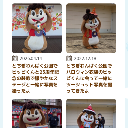
投稿日:
2026.04.14
投稿日:
2022.12.19
とちぎわんぱく公園で
とちぎわんぱく公園で
ピッピくんと25周年記
ハロウィン衣装のピッ
念の装飾で賑やかなス
ピくんに会って一緒に
テージと一緒に写真を
ツーショット写真を撮
撮ったよ
ってきたよ