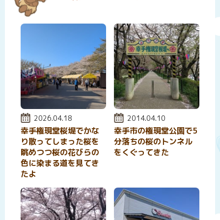
投稿日:
2026.04.18
投稿日:
2014.04.10
幸手権現堂桜堤でかな
幸手市の権現堂公園で5
り散ってしまった桜を
分落ちの桜のトンネル
眺めつつ桜の花びらの
をくぐってきた
色に染まる道を見てき
たよ