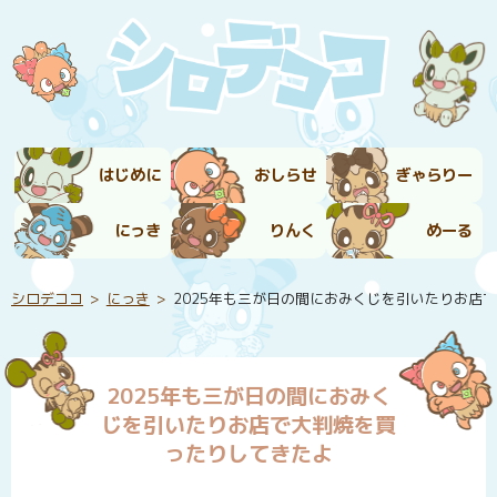
はじめに
おしらせ
ぎゃらりー
にっき
りんく
めーる
シロデココ
にっき
2025年も三が日の間におみくじを引いたりお店
2025年も三が日の間におみく
じを引いたりお店で大判焼を買
ったりしてきたよ