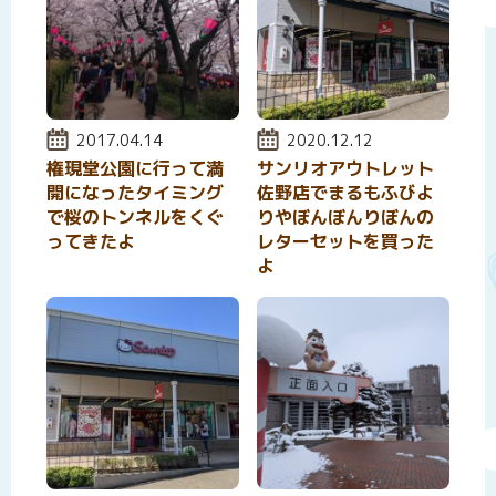
投稿日:
2017.04.14
投稿日:
2020.12.12
権現堂公園に行って満
サンリオアウトレット
開になったタイミング
佐野店でまるもふびよ
で桜のトンネルをくぐ
りやぼんぼんりぼんの
ってきたよ
レターセットを買った
よ