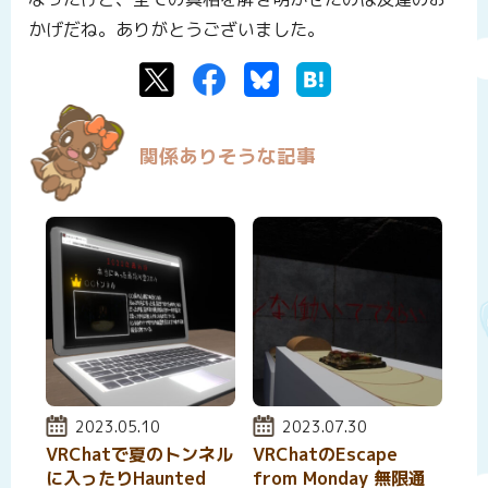
かげだね。ありがとうございました。
Twitter
Facebook
Bluesky
はてなブックマーク
関係ありそうな記事
投稿日:
2023.05.10
投稿日:
2023.07.30
VRChatで夏のトンネル
VRChatのEscape
に入ったりHaunted
from Monday 無限通