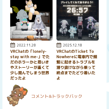
投稿日:
2022.11.28
投稿日:
2025.12.18
VRChatの「lonely-
VRChatのTicket To
stay with me-」でた
Nowhereに電車内で頻
だのホラーかと思いき
繁に起きるトラブルを
やストーリーが重くて
潜り抜けながら乗って
少し潤んでしまう世界
終点までたどり着いた
だったよ
よ
コメント&トラックバック