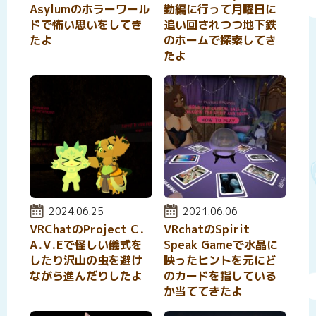
Asylumのホラーワール
勤編に行って月曜日に
ドで怖い思いをしてき
追い回されつつ地下鉄
たよ
のホームで探索してき
たよ
投稿日:
2024.06.25
投稿日:
2021.06.06
VRChatのProject C․
VRchatのSpirit
A․V․Eで怪しい儀式を
Speak Gameで水晶に
したり沢山の虫を避け
映ったヒントを元にど
ながら進んだりしたよ
のカードを指している
か当ててきたよ