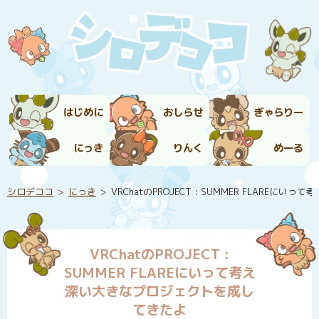
はじめに
おしらせ
ぎゃらりー
にっき
りんく
めーる
シロデココ
にっき
VRChatのPROJECT : SUMMER FLARE
VRChatのPROJECT :
SUMMER FLAREにいって考え
深い大きなプロジェクトを成し
てきたよ