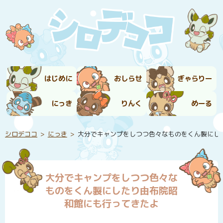
はじめに
おしらせ
ぎゃらりー
にっき
りんく
めーる
シロデココ
にっき
大分でキャンプをしつつ色々なものをくん製にし
大分でキャンプをしつつ色々な
ものをくん製にしたり由布院昭
和館にも行ってきたよ