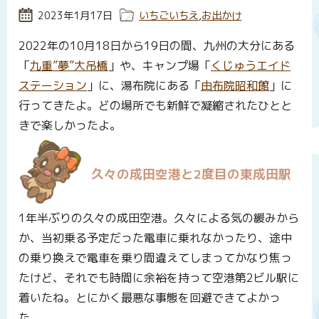
投稿日:
2023年1月17日
カテゴリー:
いちごいちえ
,
お出かけ
2022年の10月18日から19日の間、九州の大分にある
「
九重”夢”大吊橋
」や、キャンプ場「
くじゅうエイド
ステーション
」に、湯布院にある「
由布院昭和館
」に
行ってきたよ。どの場所でも新鮮で凝縮されたひとと
きで楽しかったよ。
久々の成田空港と2度目の東成田駅
1年半ぶりの久々の成田空港。久々による気の緩みから
か、当初乗る予定だった電車に乗れなかったり、途中
の乗り換えで電車を乗り間違えてしまってかなり焦っ
たけど、それでも時間に余裕を持って空港第2ビル駅に
着いたね。とにかく最悪な事態を回避できてよかっ
た。