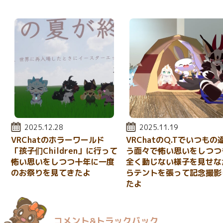
投稿日:
2025.12.28
投稿日:
2025.11.19
VRChatのホラーワールド
VRChatのQ.Tでいつもの
「孩子们Children」に行って
う面々で怖い思いをしつつ
怖い思いをしつつ十年に一度
全く動じない様子を見せな
のお祭りを見てきたよ
らテントを張って記念撮影
たよ
コメント&トラックバック