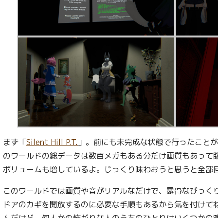
まず「
Silent Hill P.T.
」。前にも未完成な状態で行ったことが
のワールドの総データは数百メガもある分だけ画質もあって
ボリュームも増しているよ。じっくり味わおうと思うと全部回
このワールドでは画質や音がリアルなだけで、露骨なびっく
ドアのカギを開放するのに必要な手順もあるから気を付けて
んだけど、何人かの怖がりな人のうちのひとりはいくつかの