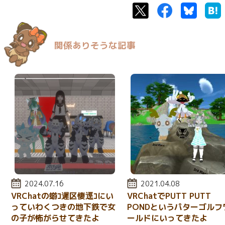
Twitter
Facebook
Bluesk
関係ありそうな記事
投稿日:
2024.07.16
投稿日:
2021.04.08
VRChatの蝣ｺ遲区悽逕ｺにい
VRChatでPUTT PUTT
っていわくつきの地下鉄で女
PONDというパターゴルフ
の子が怖がらせてきたよ
ールドにいってきたよ