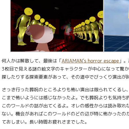
何人かは解散して、最後は「
ARIAMAN’s horror escape
」。
3枚目で見える謎の絵文字のキャラクターが中心になって驚
探したりする探索要素があって、その道中でびっくり演出が
さっき行った葬呪のところよりも怖い演出は限られてくるし
こまで怖いようには感じなかったよ。でも葬呪よりも気持ち
このワールドの話が出てくるよ。オレの感性からは読み取れ
ない。機会があればこのワールドのどの辺が特に怖かったの
ておしまい。長い時間お疲れさまでした。