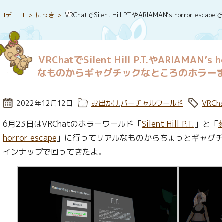
ロデココ
にっき
VRChatでSilent Hill P.T.やARIAMAN’s 
VRChatでSilent Hill P.T.やARIAMAN’s
なものからギャグチックなところのホラー
投稿日:
2022年12月12日
カテゴリー:
お出かけ
,
バーチャルワールド
タグ:
VRCh
6月23日はVRChatのホラーワールド「
Silent Hill P.T.
」と「
horror escape
」に行ってリアルなものからちょっとギャグ
インナップで回ってきたよ。