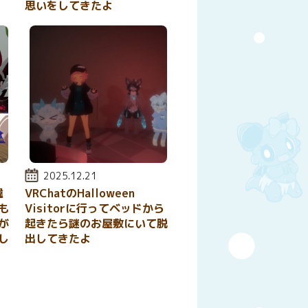
思いをしてきたよ
投稿日:
2025.12.21
違
VRChatのHalloween
も
Visitorに行ってベッドから
が
起きたら謎のお屋敷にいて脱
し
出してきたよ