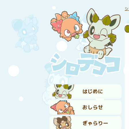
シ
はじめに
おしらせ
ぎゃらりー