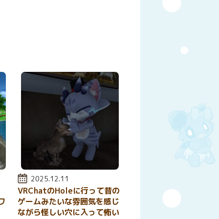
y
はてなブックマーク
投稿日:
2025.12.11
VRChatのHoleに行って昔の
ワ
ゲームみたいな雰囲気を感じ
ながら怪しい穴に入って怖い